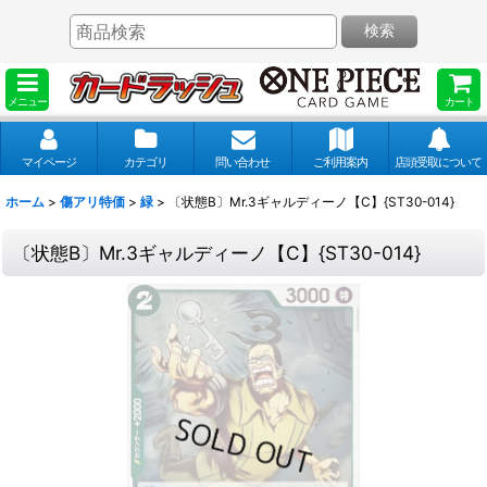
検索
メニュー
カート
マイページ
カテゴリ
問い合わせ
ご利用案内
店頭受取について
ホーム
>
傷アリ特価
>
緑
>
〔状態B〕Mr.3ギャルディーノ【C】{ST30-014}
〔状態B〕Mr.3ギャルディーノ【C】{ST30-014}