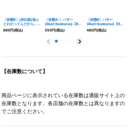
〔状態B〕(赤白版)強ェ
〔状態A-〕バギー
〔状態B〕バギー
とわかってんだから… 始
(illust:Kankurou)【R】
(illust:Kankurou)【R】
めから全開だ!!!【R】
{OP13-072}
{OP13-072}
880
円
(税込)
550
円
(税込)
480
円
(税込)
{OP13-040}
【在庫数について】
商品ページに表示されている在庫数は通販サイト上の
在庫数となります。各店舗の在庫数とは異なりますの
でご注意ください。