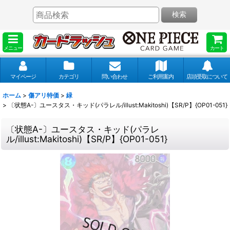
検索
メニュー
カート
マイページ
カテゴリ
問い合わせ
ご利用案内
店頭受取について
ホーム
>
傷アリ特価
>
緑
>
〔状態A-〕ユースタス・キッド(パラレル/illust:Makitoshi)【SR/P】{OP01-051}
〔状態A-〕ユースタス・キッド(パラレ
ル/illust:Makitoshi)【SR/P】{OP01-051}