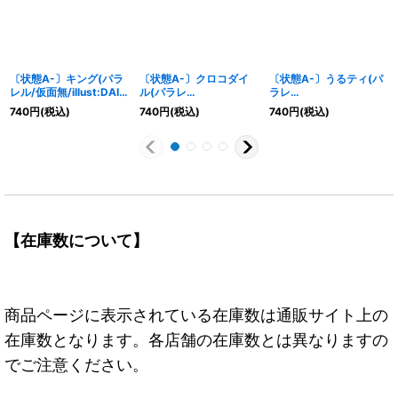
〔状態A-〕キング(パラ
〔状態A-〕クロコダイ
〔状態A-〕うるティ(パ
レル/仮面無/illust:DAI-
ル(パラレ
ラレ
XT.)【SR/P】{OP01-
ル/illust:tatsuya)
ル/illust:NIJIMAARC)
740
円
(税込)
740
円
(税込)
740
円
(税込)
096}
【SR/P】{OP01-067}
【R/P】{OP01-093}
【在庫数について】
商品ページに表示されている在庫数は通販サイト上の
在庫数となります。各店舗の在庫数とは異なりますの
でご注意ください。