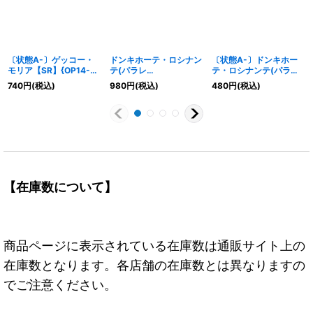
〔状態A-〕ゲッコー・
ドンキホーテ・ロシナン
〔状態A-〕ドンキホー
モリア【SR】{OP14-
テ(パラレ
テ・ロシナンテ(パラレ
104}
ル/illust:Koushi
ル/illust:Koushi
740
円
(税込)
980
円
(税込)
480
円
(税込)
Rokushiro)【SEC/P】
Rokushiro)【SEC/P】
{OP04-119}
{OP04-119}
【在庫数について】
商品ページに表示されている在庫数は通販サイト上の
在庫数となります。各店舗の在庫数とは異なりますの
でご注意ください。