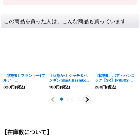
この商品を買った人は、こんな商品も買っています
〔状態B〕フランキー(フ
〔状態A-〕シャチ＆ペ
〔状態B〕ボア・ハンコ
ルアー
ンギン(illust:Bashikou)
ック【SR】{PRB02-
ト/foil/illust:DAI-XT.)
【C】{ST10-008}
017}
620
円
(税込)
100
円
(税込)
280
円
(税込)
【UC】{OP01-021}
【在庫数について】