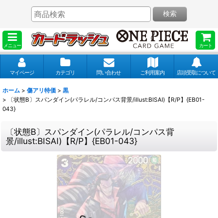
検索
メニュー
カート
マイページ
カテゴリ
問い合わせ
ご利用案内
店頭受取について
ホーム
>
傷アリ特価
>
黒
>
〔状態B〕スパンダイン(パラレル/コンパス背景/illust:BISAI)【R/P】{EB01-
043}
〔状態B〕スパンダイン(パラレル/コンパス背
景/illust:BISAI)【R/P】{EB01-043}