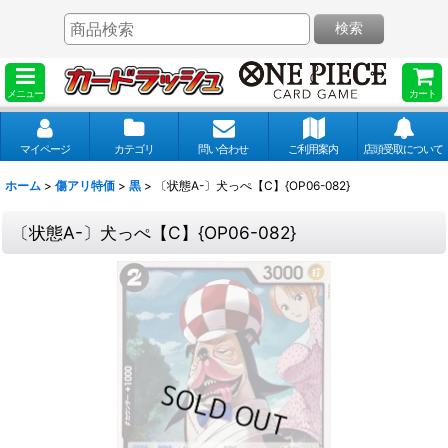
検索
メニュー
カート
マイページ
カテゴリ
問い合わせ
ご利用案内
店頭受取について
ホーム
>
傷アリ特価
>
黒
>
〔状態A-〕犬っぺ【C】{OP06-082}
〔状態A-〕犬っぺ【C】{OP06-082}