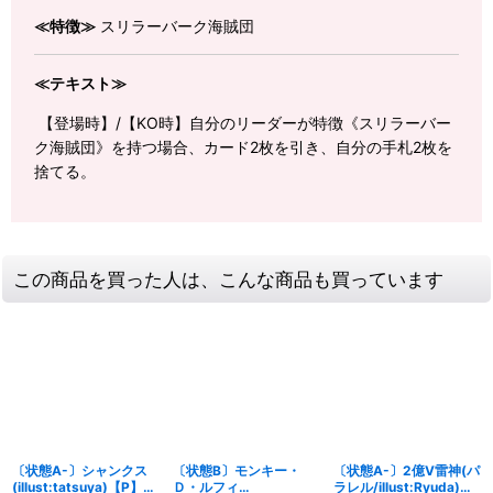
≪特徴≫
スリラーバーク海賊団
≪テキスト≫
【登場時】/【KO時】自分のリーダーが特徴《スリラーバー
ク海賊団》を持つ場合、カード2枚を引き、自分の手札2枚を
捨てる。
この商品を買った人は、こんな商品も買っています
〔状態A-〕シャンクス
〔状態B〕モンキー・
〔状態A-〕2億V雷神(パ
(illust:tatsuya)【P】
Ｄ・ルフィ
ラレル/illust:Ryuda)