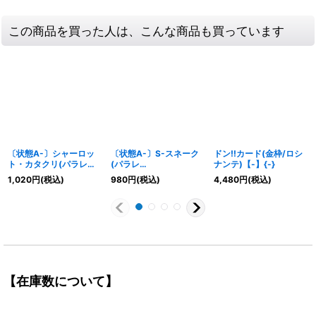
この商品を買った人は、こんな商品も買っています
〔状態A-〕シャーロッ
〔状態A-〕S-スネーク
ドン!!カード(金枠/ロシ
ト・カタクリ(パラレ
(パラレ
ナンテ)【-】{-}
ル/illust:Akira EGAWA)
ル/illust:nuisuke)
1,020
円
(税込)
980
円
(税込)
4,480
円
(税込)
【SEC/P】{OP03-123}
【SR/P】{OP08-112}
【在庫数について】