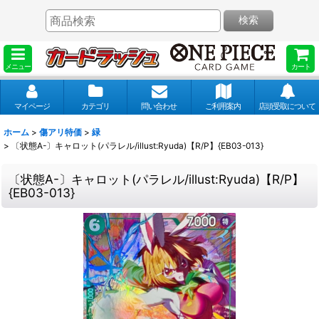
検索
メニュー
カート
マイページ
カテゴリ
問い合わせ
ご利用案内
店頭受取について
ホーム
>
傷アリ特価
>
緑
>
〔状態A-〕キャロット(パラレル/illust:Ryuda)【R/P】{EB03-013}
〔状態A-〕キャロット(パラレル/illust:Ryuda)【R/P】
{EB03-013}