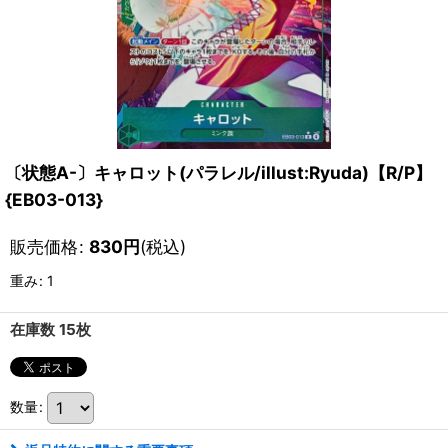
〔状態A-〕キャロット(パラレル/illust:Ryuda)【R/P】
{EB03-013}
販売価格
:
830
円
(税込)
重み
:
1
在庫数 15枚
数量
: