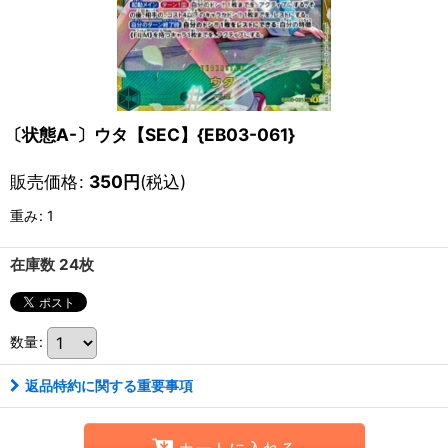
〔状態A-〕ウタ【SEC】{EB03-061}
販売価格
:
350
円
(税込)
重み
:
1
在庫数 24枚
数量
:
返品特約に関する重要事項