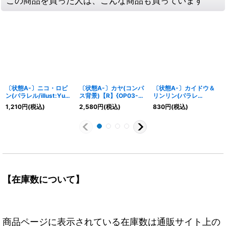
この商品を買った人は、こんな商品も買っています
〔状態A-〕ニコ・ロビ
〔状態A-〕カヤ(コンパ
〔状態A-〕カイドウ＆
ン(パラレル/illust:Yuu
ス背景)【R】{OP03-
リンリン(パラレ
Shimotsuki)【R/P】
044}
ル/illust:Takashi
1,210
円
(税込)
2,580
円
(税込)
830
円
(税込)
{OP15-109}
Yoshiike)【SEC/P】
{OP08-119}
【在庫数について】
商品ページに表示されている在庫数は通販サイト上の