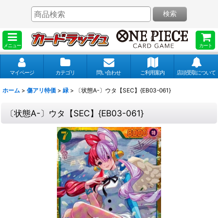
検索
メニュー
カート
マイページ
カテゴリ
問い合わせ
ご利用案内
店頭受取について
ホーム
>
傷アリ特価
>
緑
>
〔状態A-〕ウタ【SEC】{EB03-061}
〔状態A-〕ウタ【SEC】{EB03-061}