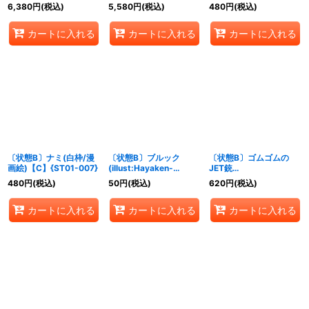
043}
Rokushiro)【C】
Rokushiro)【C】
6,380
円
(税込)
5,580
円
(税込)
480
円
(税込)
{ST01-007}
{ST01-007}
カートに入れる
カートに入れる
カートに入れる
〔状態B〕ナミ(白枠/漫
〔状態B〕ブルック
〔状態B〕ゴムゴムの
画絵)【C】{ST01-007}
(illust:Hayaken-
JET銃
sarena)【C】{ST01-
(foil/illust:Makitoshi)
480
円
(税込)
50
円
(税込)
620
円
(税込)
011}
【C】{ST01-015}
カートに入れる
カートに入れる
カートに入れる