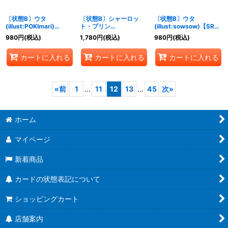
〔状態B〕ウタ
〔状態B〕シャーロッ
〔状態B〕ウタ
(illust:POKImari)
ト・プリン
(illust:sowsow)【SR】
【SR】{ST05-004}
(illust:hmng)【C】
{ST08-002}
980
円
(税込)
1,780
円
(税込)
980
円
(税込)
{ST07-008}
カートに入れる
カートに入れる
カートに入れる
«
前
1
...
11
12
13
...
45
次
»
ホーム
マイページ
新着商品
カードの状態表記について
ショッピングカート
店舗案内