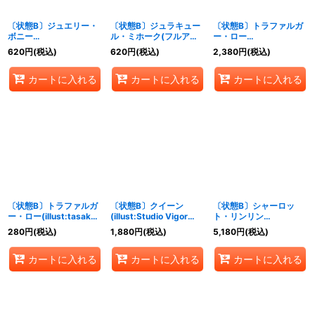
〔状態B〕ジュエリー・
〔状態B〕ジュラキュー
〔状態B〕トラファルガ
ボニー
ル・ミホーク(フルアー
ー・ロー
(illust:Nijihayashi)
ト/foil/illust:Hayaken-
(CS/illust:Nijihayashi)
620
円
(税込)
620
円
(税込)
2,380
円
(税込)
【C】{ST02-007}
sarena)【C】{ST03-
【C】{ST03-008}
005}
カートに入れる
カートに入れる
カートに入れる
〔状態B〕トラファルガ
〔状態B〕クイーン
〔状態B〕シャーロッ
ー・ロー(illust:tasaka)
(illust:Studio Vigor
ト・リンリン
【C】{ST03-008}
Co.Ltd)【C】{ST04-
(illust:Hatori Kyoka)
280
円
(税込)
1,880
円
(税込)
5,180
円
(税込)
005}
【SR】{ST07-010}
カートに入れる
カートに入れる
カートに入れる