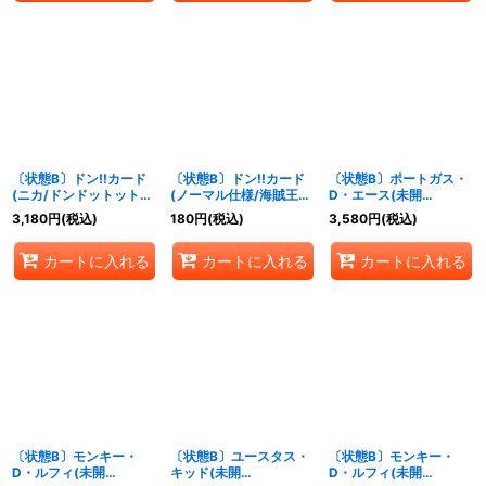
〔状態B〕ドン!!カード
〔状態B〕ドン!!カード
〔状態B〕ポートガス・
(ニカ/ドンドットット♪
(ノーマル仕様/海賊王に
D・エース(未開
ドンドットット♪♪)【-】
なる男だ!!!)【-】{-}
封/illust:Makitoshi)
3,180
円
(税込)
180
円
(税込)
3,580
円
(税込)
{-}
【L】{OP03-001}
カートに入れる
カートに入れる
カートに入れる
〔状態B〕モンキー・
〔状態B〕ユースタス・
〔状態B〕モンキー・
D・ルフィ(未開
キッド(未開
D・ルフィ(未開