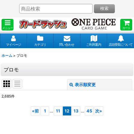
検索
メニュー
カート
マイページ
カテゴリ
問い合わせ
ご利用案内
店頭受取について
ホーム
>
プロモ
プロモ
表示順変更
閉じる
2,685
件
表示数
:
«
前
1
...
11
12
13
...
45
次
»
並び順
: