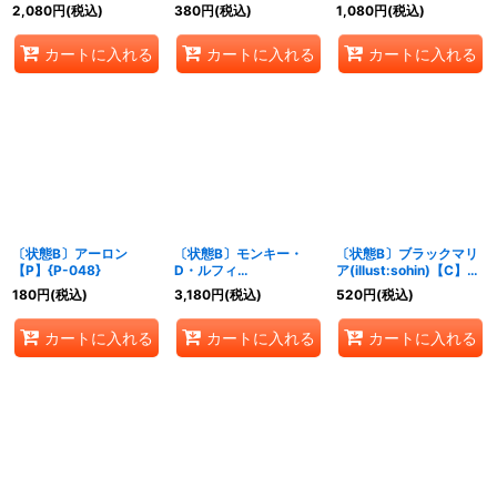
封/illust:tasaka)【P】
封/illust:tasaka)【P】
封/illust:tasaka)【P】
2,080
円
(税込)
380
円
(税込)
1,080
円
(税込)
{P-041}
{P-003}
{P-001}
カートに入れる
カートに入れる
カートに入れる
〔状態B〕アーロン
〔状態B〕モンキー・
〔状態B〕ブラックマリ
【P】{P-048}
D・ルフィ
ア(illust:sohin)【C】
(foil/TREASURECRUIS
{ST04-011}
180
円
(税込)
3,180
円
(税込)
520
円
(税込)
E)【SR】{ST01-012}
カートに入れる
カートに入れる
カートに入れる