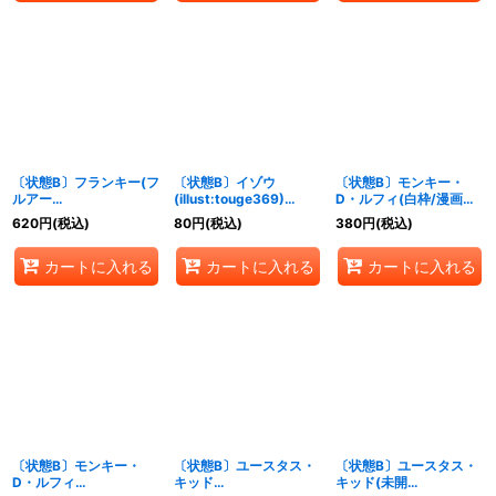
〔状態B〕フランキー(フ
〔状態B〕イゾウ
〔状態B〕モンキー・
ルアー
(illust:touge369)
D・ルフィ(白枠/漫画絵)
ト/foil/illust:DAI-XT.)
【UC】{OP01-033}
【P】{P-001}
620
円
(税込)
80
円
(税込)
380
円
(税込)
【UC】{OP01-021}
カートに入れる
カートに入れる
カートに入れる
〔状態B〕モンキー・
〔状態B〕ユースタス・
〔状態B〕ユースタス・
D・ルフィ
キッド
キッド(未開