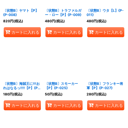
〔状態B〕ヤマト【P】
〔状態B〕トラファルガ
〔状態B〕ウタ【L】{P-
{P-008}
ー・ロー【P】{P-009}
011}
820
円
(税込)
480
円
(税込)
480
円
(税込)
カートに入れる
カートに入れる
カートに入れる
〔状態B〕海賊王に!!!お
〔状態B〕スモーカー
〔状態B〕フランキー将
れはなるっ!!!!【P】{P-
【P】{P-025}
軍【P】{P-027}
024}
180
円
(税込)
50
円
(税込)
280
円
(税込)
カートに入れる
カートに入れる
カートに入れる