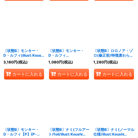
〔状態B〕モンキー・
〔状態B〕モンキー・
〔状態B〕ロロノア・ゾ
D・ルフィ(illust:Koushi
D・ルフィ
ロ(修正前/特徴麦わらの
Rokushiro)【P】{P-
(illust:tasaka)【P】{P-
一味)【P】{P-042}
3,180
円
(税込)
1,080
円
(税込)
1,280
円
(税込)
041}
041}
カートに入れる
カートに入れる
カートに入れる
〔状態B〕モンキー・
〔状態B〕ナミ(フルアー
〔状態B〕ナミ(ノーマル
D・ルフィ【P】{P-
ト/foil/illust:Koushi
仕様/illust:Koushi