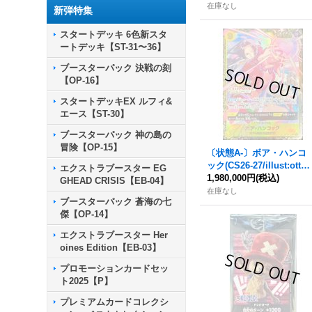
在庫なし
新弾特集
スタートデッキ 6色新スタ
ートデッキ【ST-31〜36】
ブースターパック 決戦の刻
【OP-16】
スタートデッキEX ルフィ&
エース【ST-30】
ブースターパック 神の島の
冒険【OP-15】
〔状態A-〕ボア・ハンコ
ック(CS26-27/illust:otto
エクストラブースター EG
n)【SR】{OP14-112}
1,980,000円
(税込)
GHEAD CRISIS【EB-04】
在庫なし
ブースターパック 蒼海の七
傑【OP-14】
エクストラブースター Her
oines Edition【EB-03】
プロモーションカードセッ
ト2025【P】
プレミアムカードコレクシ