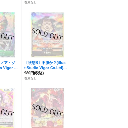
在庫なし
ロノア・ゾ
〔状態B〕不服か？(illus
io Vigor C
t:Studio Vigor Co.Ltd)
P13-037}
【UC】{OP14-099}
980円
(税込)
在庫なし