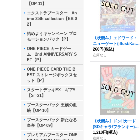
【OP-11】
エクストラブースター An
ime 25th collection【EB-0
2】
始めようキャンペーン プロ
〔状態A-〕エドワード・
モーションパック【P】
ニューゲート(illust:Kats
ONE PIECE カードゲー
uo Tadano)【C】{ST22-
260円
(税込)
ム 2nd ANNIVERSARY S
003}
在庫なし
ET【P】
ONE PIECE CARD THE B
EST ストレージボックスセ
ット【P】
スタートデッキEX ギア5
【ST-21】
ブースターパック 王族の血
統【OP-10】
ブースターパック 新たなる
〔状態A-〕ドン!!カード
皇帝【OP-09】
(SDキャラ/フランキー)
【-】{-}
1,210円
(税込)
プレミアムブースター ONE
在庫なし