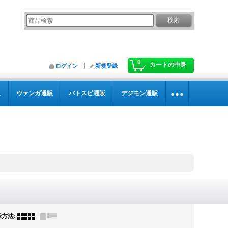
0
カートの中身
ログイン
新規登録
販
ヴァンガ通販
バトスピ通販
デジモン通販
示方法
: