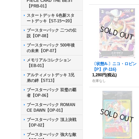
PIECE CARD THE BEST
【PRB-01】
スタートデッキ 6色新スタ
ートデッキ【ST-15〜20】
ブースターパック 二つの伝
説【OP-08】
ブースターパック 500年後
の未来【OP-07】
メモリアルコレクション
〔状態A-〕ニコ・ロビン
【EB-01】
【P】{P-116}
アルティメットデッキ 3兄
1,280円
(税込)
弟の絆【ST13】
在庫なし
ブースターパック 双璧の覇
者【OP-06】
ブースターパック ROMAN
CE DAWN【OP-01】
ブースターパック 頂上決戦
【OP-02】
ブースターパック 強大な敵