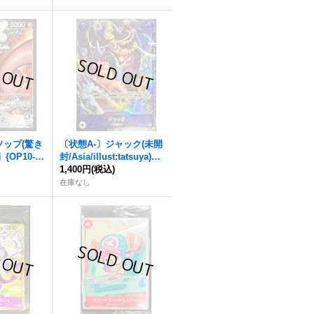
ソップ(驚き
〔状態A-〕ジャック(未開
{OP10-04
封/Asia/illust:tatsuya)
【SR】{OP08-084}
1,400円
(税込)
在庫なし