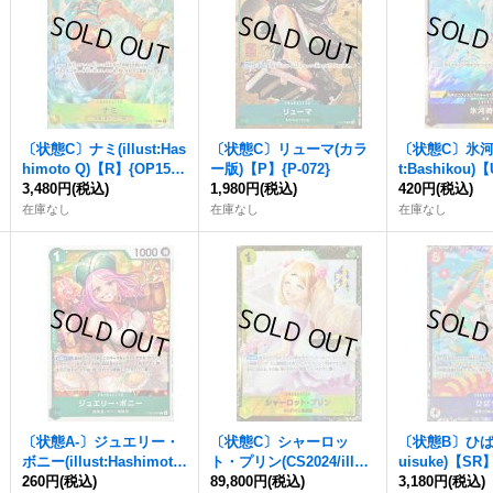
〔状態C〕ナミ(illust:Has
〔状態C〕リューマ(カラ
〔状態C〕氷河時
himoto Q)【R】{OP15-1
ー版)【P】{P-072}
t:Bashikou)
08}
3,480円
(税込)
1,980円
(税込)
2-117}
420円
(税込)
在庫なし
在庫なし
在庫なし
〔状態A-〕ジュエリー・
〔状態C〕シャーロッ
〔状態B〕ひばり(
ボニー(illust:Hashimoto
ト・プリン(CS2024/illus
uisuke)【SR】
Q)【C】{ST02-007}
260円
(税込)
t:SHINRA AGENCY Co.L
89,800円
(税込)
0}
3,180円
(税込)