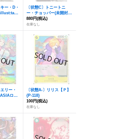
ンキー・D・
〔状態C〕トニートニ
ust:tasa
ー・チョッパー(未開封/
1}
プロモーションカードセ
880円
(税込)
ット2025)【P】{P-101}
在庫なし
ュエリー・
〔状態A-〕リリス【Ｐ】
ASIAロゴ
{P-118}
AI)【P】{P-
100円
(税込)
在庫なし