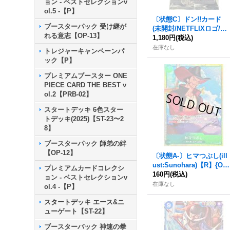
ョン - ベストセレクションv
ol.5 -【P】
〔状態C〕ドン!!カード
ブースターパック 受け継が
(未開封/NETFLIXロゴ/チ
れる意志【OP-13】
ョッパー)【-】{-}
1,180円
(税込)
在庫なし
トレジャーキャンペーンパ
ック【P】
プレミアムブースター ONE
PIECE CARD THE BEST v
ol.2【PRB-02】
スタートデッキ 6色スター
トデッキ(2025)【ST-23〜2
8】
ブースターパック 師弟の絆
【OP-12】
〔状態A-〕ヒマつぶし(ill
ust:Sunohara)【R】{OP
プレミアムカードコレクシ
14-037}
160円
(税込)
ョン - ベストセレクションv
在庫なし
ol.4 -【P】
スタートデッキ エース&ニ
ューゲート【ST-22】
ブースターパック 神速の拳