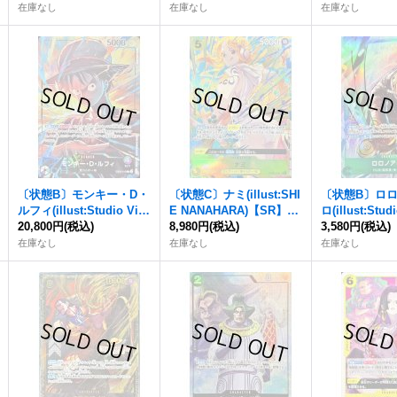
td)【R】{OP03-112}
在庫なし
在庫なし
在庫なし
〔状態B〕モンキー・D・
〔状態C〕ナミ(illust:SHI
〔状態B〕ロ
ルフィ(illust:Studio Vig
E NANAHARA)【SR】{O
ロ(illust:Stud
or Co.Ltd)【L】{EB02-0
20,800円
(税込)
P08-106}
8,980円
(税込)
o.Ltd)【R】{O
3,580円
(税込)
10}
在庫なし
在庫なし
在庫なし