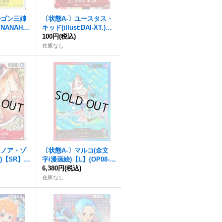
ルゴン三姉
〔状態A-〕ユースタス・
E NANAHAR
キッド(illust:DAI-XT.)
4-105}
【R】{OP14-014}
100円
(税込)
在庫なし
ロノア・ゾ
〔状態A-〕マルコ(金文
)【SR】{S
字/漫画絵)【L】{OP08-00
2}
6,380円
(税込)
在庫なし