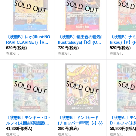
〔状態B〕レオ(illust:NO
〔状態B〕覇王色の覇気(i
〔状態B〕ナミ(il
RARI CLARINET)【R】
llust:tatsuya)【R】{OP1
hikou)【P】{P
{OP10-057}
620円
(税込)
2-018}
720円
(税込)
520円
(税込)
在庫なし
在庫なし
在庫なし
〔状態B〕モンキー・D・
〔状態B〕ドン!!カード
〔状態A-〕モ
ルフィ(未開封/英語版/CO
(チョッパー/甲冑)【-】{-}
D・ルフィ(未
LLEGE BASKETBALL U
41,800円
(税込)
280円
(税込)
版/COLLEGE
59,800円
(税込
S VOYAGE)【P】{P-05
ALL US VOY
在庫なし
在庫なし
在庫なし