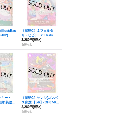
lust:Bas
〔状態C〕ネフェルタ
-102}
リ・ビビ(illust:Hashimot
o Q)【R】{OP13-012}
3,280円
(税込)
在庫なし
ンキー・
〔状態C〕サンジ(コンパ
開封/英語
ス背景)【SR】{OP07-06
 BASKETB
)
4}
2,280円
(税込)
AGE)【P】
在庫なし