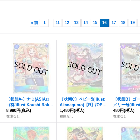
«
前
1
...
11
12
13
14
15
16
17
18
19
〔状態A-〕ナミ(ASIAロ
〔状態C〕ベビー5(illust:
〔状態B〕ゴ
ゴ有/illust:Koushi Roku
Akanegumo)【R】{OP1
メリー号(illust
shiro)【P】{P-112}
8,980円
(税込)
2-112}
1,480円
(税込)
【R】{EB02-0
480円
(税込)
在庫なし
在庫なし
在庫なし