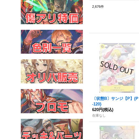
2,676
件
〔状態B〕サンジ【P】{P
-120}
620円
(税込)
在庫なし