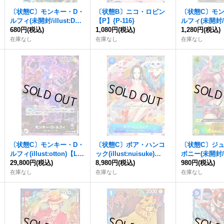
〔状態C〕モンキー・D・
〔状態B〕ニコ・ロビン
〔状態C〕モ
ルフィ(未開封/illust:DAI-
【P】{P-116}
ルフィ(未開封/ill
XT.)【L】{ST13-003}
680円
(税込)
1,080円
(税込)
ka)【P】{P-04
1,280円
(税込)
在庫なし
在庫なし
在庫なし
〔状態C〕モンキー・D・
〔状態C〕ボア・ハンコ
〔状態C〕ジ
ルフィ(illust:otton)【L】
ック(illust:nuisuke)
ボニー(未開封/
{OP09-061}
29,800円
(税込)
【P】{P-066}
8,980円
(税込)
有/illust:BIS
980円
(税込)
113}
在庫なし
在庫なし
在庫なし