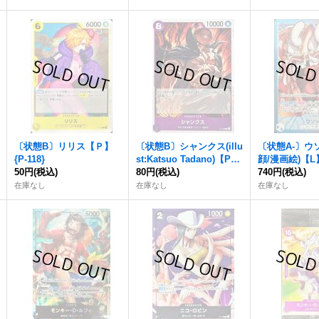
5}
{P-055}
〔状態B〕リリス【Ｐ】
〔状態B〕シャンクス(illu
〔状態A-〕ウ
{P-118}
st:Katsuo Tadano)【P】
顔/漫画絵)【L】
50円
(税込)
{P-104}
80円
(税込)
2}
740円
(税込)
在庫なし
在庫なし
在庫なし