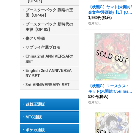
【OP-03】
〔状態C〕ヤマト(未開封/
ブースターパック 謀略の王
金文字/漫画絵)【L】{OP
国【OP-04】
06-022}
1,980円
(税込)
在庫なし
ブースターパック 新時代の
主役【OP-05】
傷アリ特価
サプライ付属プロモ
China 2nd ANNIVERSARY
SET
English 2nd ANNIVERSA
RY SET
3rd ANNIVERSARY SET
〔状態C〕ユースタス・
キッド(未開封/CS/illust:
Nijihayashi)【P】{P-00
520円
(税込)
3}
在庫なし
遊戯王通販
MTG通販
ポケカ通販