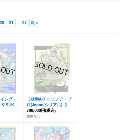
20
21
...
27
次
»
ーイング・
〔状態A-〕ロロノア・ゾ
:KISUKE)
ロ(Japan/シリアル)【L】
41}
{OP12-020}
798,000円
(税込)
在庫なし