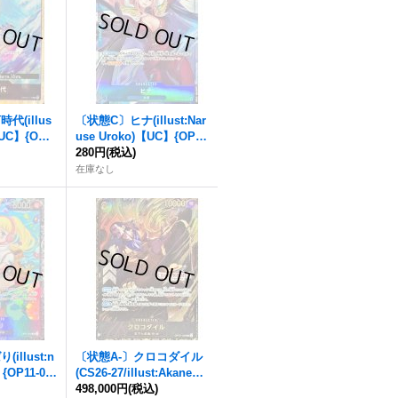
代(illus
〔状態C〕ヒナ(illust:Nar
【UC】{OP0
use Uroko)【UC】{OP12
-051}
280円
(税込)
在庫なし
illust:n
〔状態A-〕クロコダイル
{OP11-01
(CS26-27/illust:Akanegu
mo)【SEC】{OP14-120}
498,000円
(税込)