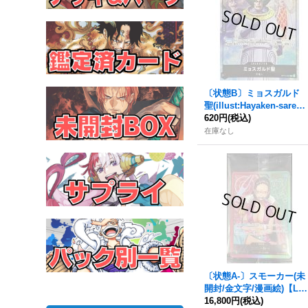
〔状態B〕ミョスガルド
聖(illust:Hayaken-saren
a)【C】{OP13-092}
620円
(税込)
在庫なし
〔状態A-〕スモーカー(未
開封/金文字/漫画絵)【L】
{OP10-001}
16,800円
(税込)