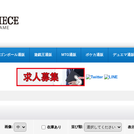
ゴンボール通販
遊戯王通販
MTG通販
ポケカ通販
デュエマ通
画像
:
並び順
:
在庫あり
表