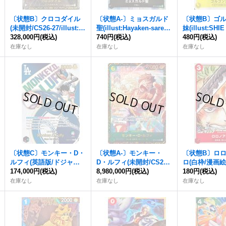
〔状態B〕クロコダイル
〔状態A-〕ミョスガルド
〔状態B〕ゴ
(未開封/CS26-27/illust:A
聖(illust:Hayaken-saren
妹(illust:SHI
kanegumo)【SEC】{OP
328,000円
(税込)
a)【C】{OP13-092}
740円
(税込)
A)【UC】{OP1
480円
(税込)
14-120}
在庫なし
在庫なし
在庫なし
〔状態C〕モンキー・D・
〔状態A-〕モンキー・
〔状態B〕ロ
ルフィ(英語版/ドジャー
D・ルフィ(未開封/CS25-
ロ(白枠/漫画絵
ス)【L】{EB02-010}
174,000円
(税込)
26/illust:Makitoshi)【SE
8,980,000円
(税込)
T01-013}
180円
(税込)
C】{OP13-118}
在庫なし
在庫なし
在庫なし