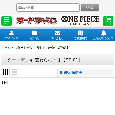
検索
メニュー
カート
マイページ
カテゴリ
問い合わせ
ご利用案内
店頭受取について
ホーム
>
スタートデッキ 麦わらの一味【ST-01】
スタートデッキ 麦わらの一味【ST-01】
表示順変更
閉じる
33
件
表示数
:
並び順
: