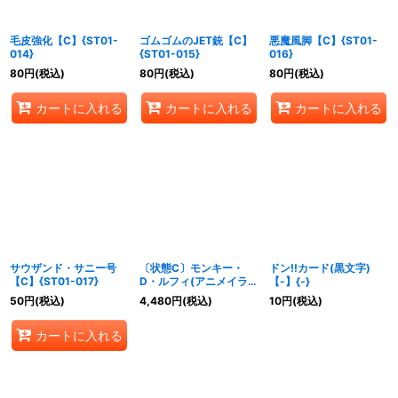
毛皮強化【C】{ST01-
ゴムゴムのJET銃【C】
悪魔風脚【C】{ST01-
014}
{ST01-015}
016}
80
円
(税込)
80
円
(税込)
80
円
(税込)
カートに入れる
カートに入れる
カートに入れる
サウザンド・サニー号
〔状態C〕モンキー・
ドン!!カード(黒文字)
【C】{ST01-017}
D・ルフィ(アニメイラス
【-】{-}
ト)【L】{ST01-001}
50
円
(税込)
4,480
円
(税込)
10
円
(税込)
カートに入れる