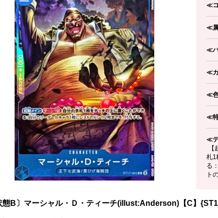
≪
≪
≪
≪
≪
≪
≪
【
札
る
トの
態B〕マーシャル・Ｄ・ティーチ(illust:Anderson)【C】{ST17