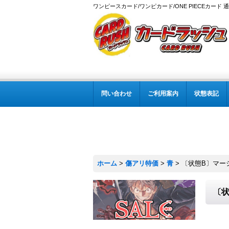
ワンピースカード/ワンピカード/ONE PIECEカード 
問い合わせ
ご利用案内
状態表記
ホーム
>
傷アリ特価
>
青
>
〔状態B〕マーシャル
〔状