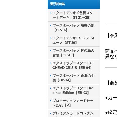
新弾特集
スタートデッキ 6色新スタ
ートデッキ【ST-31〜36】
ブースターパック 決戦の刻
【OP-16】
【在
スタートデッキEX ルフィ&
エース【ST-30】
ブースターパック 神の島の
商品
冒険【OP-15】
異な
エクストラブースター EG
GHEAD CRISIS【EB-04】
ブースターパック 蒼海の七
傑【OP-14】
【商
エクストラブースター Her
oines Edition【EB-03】
●カ
プロモーションカードセッ
ト2025【P】
●鑑
プレミアムカードコレクシ