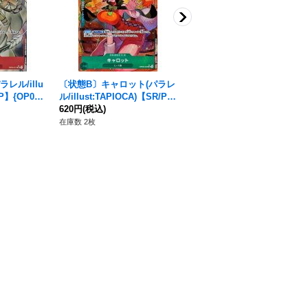
レル/illu
〔状態B〕キャロット(パラレ
〔状態B〕イッショウ(パラレ
/P】{OP04-
ル/illust:TAPIOCA)【SR/P】
ル/illust:Anderson)【L/P】
{OP08-023}
620円
(税込)
{OP04-020}
880円
(税込)
在庫数 2枚
在庫数 10枚