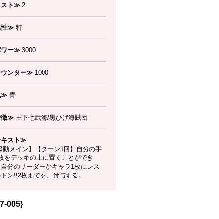
コスト≫
2
属性≫
特
パワー≫
3000
カウンター≫
1000
色≫
青
特徴≫
王下七武海/黒ひげ海賊団
テキスト≫
起動メイン】【ターン1回】自分の手
1枚をデッキの上に置くことができ
：自分のリーダーかキャラ1枚にレス
ドン!!2枚までを、付与する。
-005}