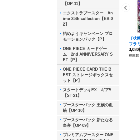
【OP-11】
エクストラブースター An
ime 25th collection【EB-0
2】
始めようキャンペーン プロ
〔状
モーションパック【P】
フラミン
ONE PIECE カードゲー
tudio
3,08
ム 2nd ANNIVERSARY S
{OP04
在庫数 
ET【P】
ONE PIECE CARD THE B
EST ストレージボックスセ
ット【P】
スタートデッキEX ギア5
【ST-21】
ブースターパック 王族の血
統【OP-10】
ブースターパック 新たなる
皇帝【OP-09】
プレミアムブースター ONE