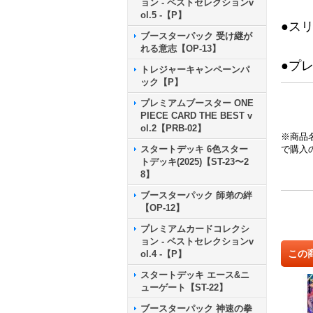
ョン - ベストセレクションv
ol.5 -【P】
●ス
ブースターパック 受け継が
れる意志【OP-13】
●プ
トレジャーキャンペーンパ
ック【P】
プレミアムブースター ONE
PIECE CARD THE BEST v
ol.2【PRB-02】
※商品
スタートデッキ 6色スター
で購入
トデッキ(2025)【ST-23〜2
8】
ブースターパック 師弟の絆
【OP-12】
プレミアムカードコレクシ
ョン - ベストセレクションv
この
ol.4 -【P】
スタートデッキ エース&ニ
ューゲート【ST-22】
ブースターパック 神速の拳