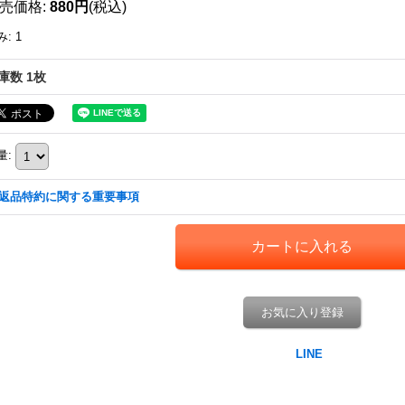
売価格
:
880円
(税込)
み
:
1
庫数 1枚
量
:
返品特約に関する重要事項
お気に入り登録