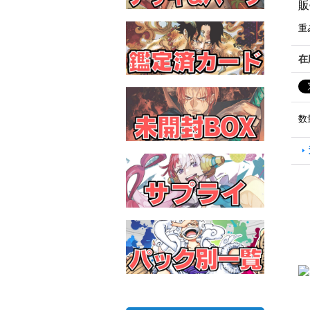
販
重
在
数