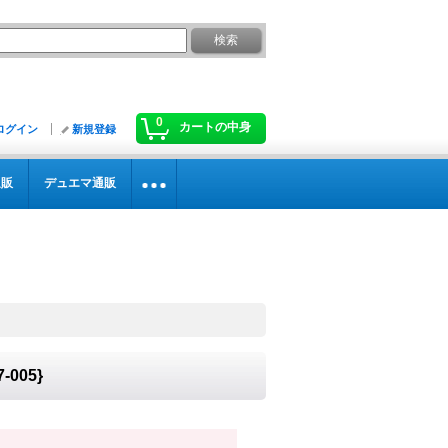
0
カートの中身
ログイン
新規登録
通販
デュエマ通販
005}