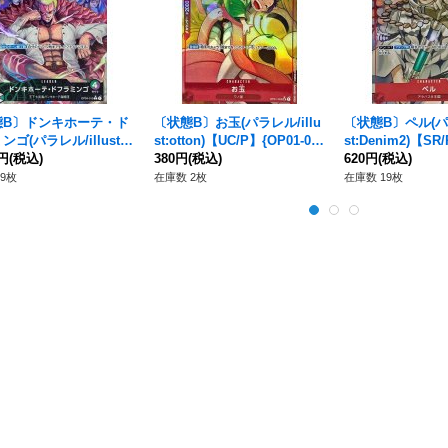
態B〕ドンキホーテ・ド
〔状態B〕お玉(パラレル/illu
〔状態B〕ペル(パラ
ゴ(パラレル/illust:S
st:otton)【UC/P】{OP01-00
st:Denim2)【SR
 Vigor Co.Ltd)【L/P】
0円
(税込)
6}
380円
(税込)
013}
620円
(税込)
-019}
9枚
在庫数 2枚
在庫数 19枚