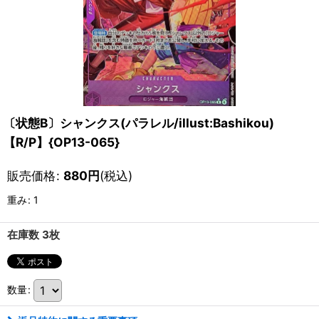
〔状態B〕シャンクス(パラレル/illust:Bashikou)
【R/P】{OP13-065}
販売価格
:
880
円
(税込)
重み
:
1
在庫数 3枚
数量
: