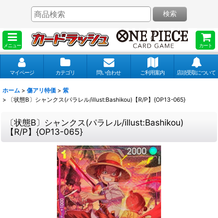
検索
メニュー
カート
マイページ
カテゴリ
問い合わせ
ご利用案内
店頭受取について
ホーム
>
傷アリ特価
>
紫
>
〔状態B〕シャンクス(パラレル/illust:Bashikou)【R/P】{OP13-065}
〔状態B〕シャンクス(パラレル/illust:Bashikou)
【R/P】{OP13-065}