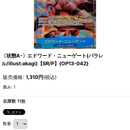
〔状態A-〕エドワード・ニューゲート(パラレ
ル/illust:akagi)【SR/P】{OP13-042}
販売価格
:
1,310
円
(税込)
重み
:
1
在庫数 11枚
数量
: