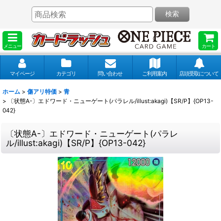
検索
メニュー
カート
マイページ
カテゴリ
問い合わせ
ご利用案内
店頭受取について
ホーム
>
傷アリ特価
>
青
>
〔状態A-〕エドワード・ニューゲート(パラレル/illust:akagi)【SR/P】{OP13-
042}
〔状態A-〕エドワード・ニューゲート(パラレ
ル/illust:akagi)【SR/P】{OP13-042}