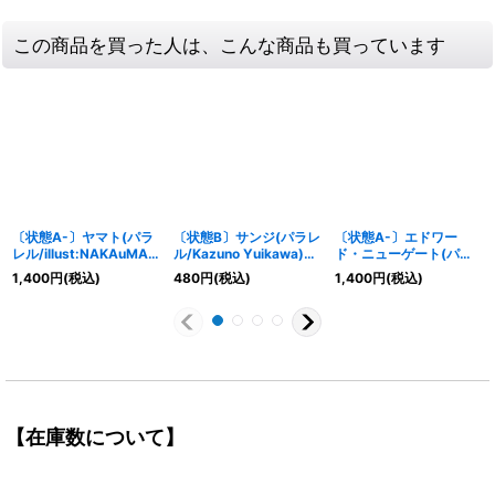
この商品を買った人は、こんな商品も買っています
〔状態A-〕ヤマト(パラ
〔状態B〕サンジ(パラレ
〔状態A-〕エドワー
レル/illust:NAKAuMA)
ル/Kazuno Yuikawa)
ド・ニューゲート(パラ
【SR/P】{OP13-054}
【SR/P】{OP10-005}
レル/★有
1,400
円
(税込)
480
円
(税込)
1,400
円
(税込)
り/illust:Hokuyuu)
【SR/P】{ST15-002}
【在庫数について】