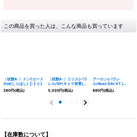
この商品を買った人は、こんな商品も買っています
〔状態A-〕ドン!!カード
〔状態A-〕リリス(パラ
アーロン(パラレ
(foil/しらほし)【-】{-}
レル/SP/キャラ背景)
ル/illust:DAI-XT.)
【SP】{OP07-
【R/P】{OP11-023}
260
円
(税込)
5,030
円
(税込)
880
円
(税込)
111[OP13]}
【在庫数について】