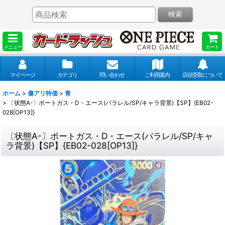
検索
メニュー
カート
マイページ
カテゴリ
問い合わせ
ご利用案内
店頭受取について
ホーム
>
傷アリ特価
>
青
>
〔状態A-〕ポートガス・D・エース(パラレル/SP/キャラ背景)【SP】{EB02-
028[OP13]}
〔状態A-〕ポートガス・D・エース(パラレル/SP/キャ
ラ背景)【SP】{EB02-028[OP13]}