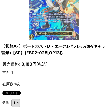
〔状態A-〕ポートガス・D・エース(パラレル/SP/キャラ
背景)【SP】{EB02-028[OP13]}
販売価格
:
8,180
円
(税込)
重み
:
1
在庫数 1枚
数量
: