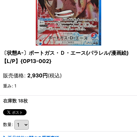
〔状態A-〕ポートガス・Ｄ・エース(パラレル/漫画絵)
【L/P】{OP13-002}
販売価格
:
2,930
円
(税込)
重み
:
1
在庫数 18枚
数量
: