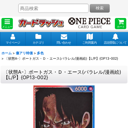
検索
メニュー
カート
マイページ
カテゴリ
問い合わせ
ご利用案内
店頭受取について
ホーム
>
傷アリ特価
>
多色
>
〔状態A-〕ポートガス・Ｄ・エース(パラレル/漫画絵)【L/P】{OP13-002}
〔状態A-〕ポートガス・Ｄ・エース(パラレル/漫画絵)
【L/P】{OP13-002}