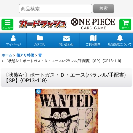
検索
メニュー
カート
マイページ
カテゴリ
問い合わせ
ご利用案内
店頭受取について
ホーム
>
傷アリ特価
>
青
>
〔状態A-〕ポートガス・Ｄ・エース(パラレル/手配書)【SP】{OP13-119}
〔状態A-〕ポートガス・Ｄ・エース(パラレル/手配書)
【SP】{OP13-119}