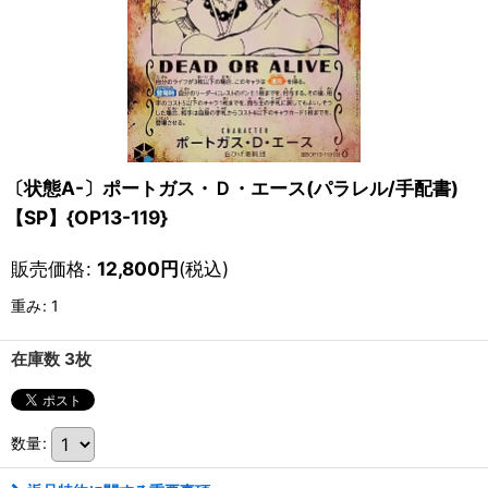
〔状態A-〕ポートガス・Ｄ・エース(パラレル/手配書)
【SP】{OP13-119}
販売価格
:
12,800
円
(税込)
重み
:
1
在庫数 3枚
数量
: