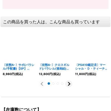
この商品を買った人は、こんな商品も買っています
〔状態A-〕サボ(パラレ
〔状態A-〕クロスギル
〔PSA10鑑定済〕マー
ル/手配書)【SP】
ド(パラレル/漫画絵)
シャル・Ｄ・ティーチ
{OP13-120}
【R/P】{OP09-057}
(パラレル/漫画絵)
8,980
円
(税込)
13,800
円
(税込)
11,800
円
(税込)
【L/P】{OP09-081}
【在庫数について】