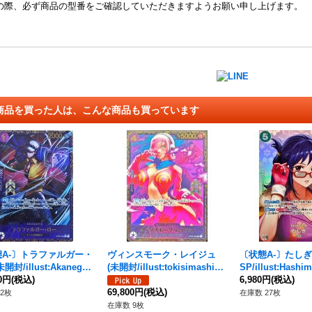
の際、必ず商品の型番をご確認していただきますようお願い申し上げます。
商品を買った人は、こんな商品も買っています
態A-〕トラファルガー・
ヴィンスモーク・レイジュ
〔状態A-〕たしぎ
開封/illust:Akanegu
(未開封/illust:tokisimashiku
SP/illust:Hashi
R】{OP09-069}
00円
(税込)
ka)【SR】{OP06-069}
P】{OP14-029[OP
6,980円
(税込)
69,800円
(税込)
2枚
在庫数 27枚
在庫数 9枚