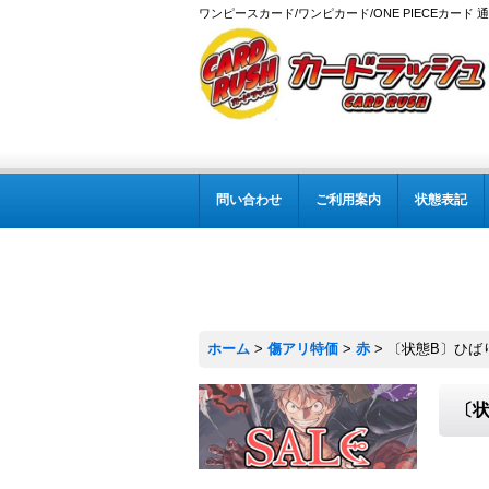
ワンピースカード/ワンピカード/ONE PIECEカード 
問い合わせ
ご利用案内
状態表記
ホーム
>
傷アリ特価
>
赤
>
〔状態B〕ひばり(未開
〔状態