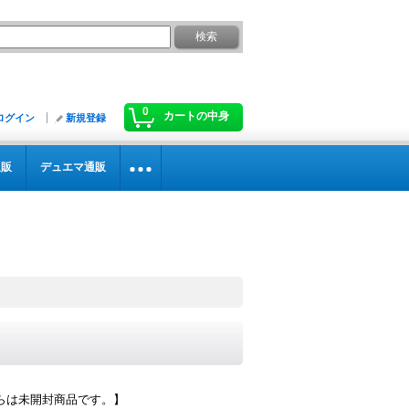
0
カートの中身
ログイン
新規登録
通販
デュエマ通販
らは未開封商品です。】