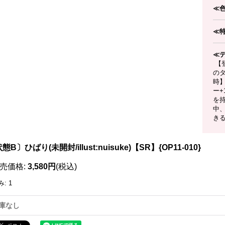
≪
≪
≪
【
のタ
時
ー+
を
中
き
態B〕ひばり(未開封/illust:nuisuke)【SR】{OP11-010}
売価格
:
3,580円
(税込)
み
:
1
庫なし