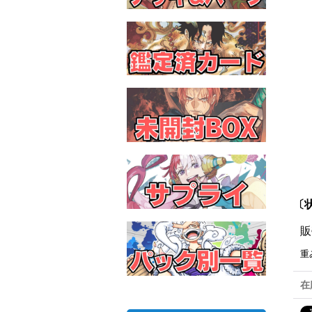
〔状
販
重
在