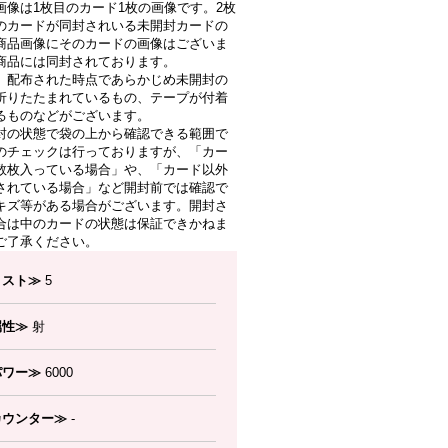
画像は1枚目のカード1枚の画像です。2枚
のカードが同封されいる未開封カードの
商品画像にそのカードの画像はございま
商品には同封されております。
、配布された時点であらかじめ未開封の
折りたたまれているもの、テープが付着
るものなどがございます。
封の状態で袋の上から確認できる範囲で
のチェックは行っておりますが、「カー
数枚入っている場合」や、「カード以外
されている場合」など開封前では確認で
キズ等がある場合がございます。開封さ
合は中のカードの状態は保証できかねま
ご了承ください。
コスト≫
5
属性≫
射
パワー≫
6000
カウンター≫
-