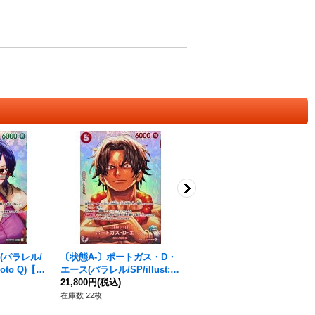
(パラレル/
〔状態A-〕ポートガス・D・
〔状態A-〕ロロノア・ゾロ
moto Q)【S
エース(パラレル/SP/illust:H
(パラレル/illust:Hashimoto
16]}
ashimoto Q)【SP】{ST15-0
21,800円
(税込)
Q)【SP】{PRB02-006[EB0
79,800円
(税込)
05[OP16]}
4]}
在庫数 22枚
在庫数 1枚