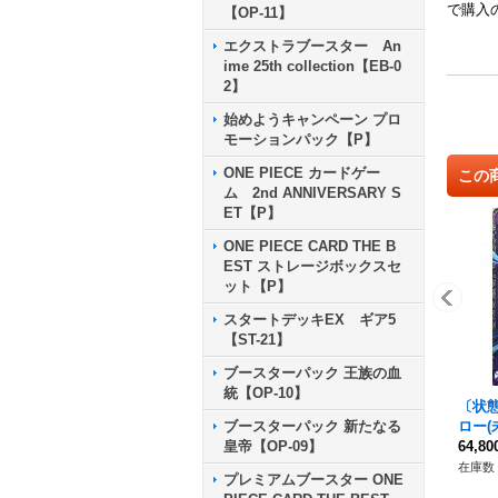
で購入
【OP-11】
エクストラブースター An
ime 25th collection【EB-0
2】
始めようキャンペーン プロ
モーションパック【P】
ONE PIECE カードゲー
この
ム 2nd ANNIVERSARY S
ET【P】
ONE PIECE CARD THE B
EST ストレージボックスセ
ット【P】
スタートデッキEX ギア5
【ST-21】
ブースターパック 王族の血
統【OP-10】
〔状
ロー(未
ブースターパック 新たなる
mo)【
64,8
皇帝【OP-09】
在庫数 
プレミアムブースター ONE