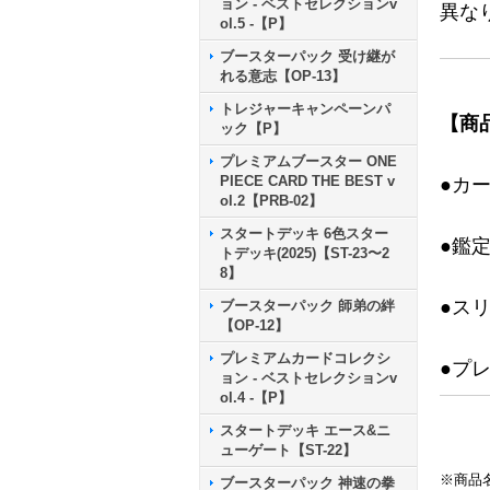
ョン - ベストセレクションv
異な
ol.5 -【P】
ブースターパック 受け継が
れる意志【OP-13】
トレジャーキャンペーンパ
【商
ック【P】
プレミアムブースター ONE
PIECE CARD THE BEST v
●カ
ol.2【PRB-02】
スタートデッキ 6色スター
●鑑
トデッキ(2025)【ST-23〜2
8】
●ス
ブースターパック 師弟の絆
【OP-12】
プレミアムカードコレクシ
●プ
ョン - ベストセレクションv
ol.4 -【P】
スタートデッキ エース&ニ
ューゲート【ST-22】
※商品
ブースターパック 神速の拳