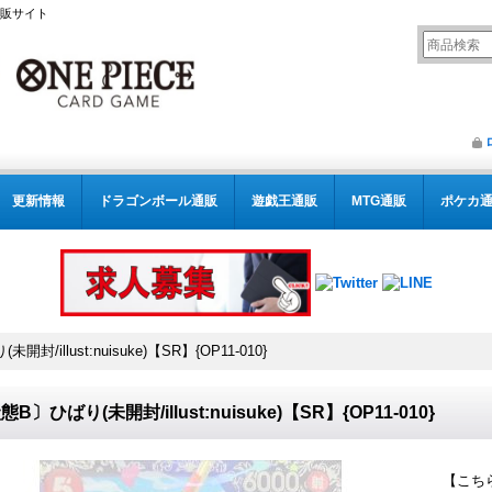
通販サイト
更新情報
ドラゴンボール通販
遊戯王通販
MTG通販
ポケカ
封/illust:nuisuke)【SR】{OP11-010}
B〕ひばり(未開封/illust:nuisuke)【SR】{OP11-010}
【こち