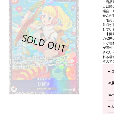
・商品
目以降
場合、
せんが
・販売
外袋が
してい
・未開
の状態
ドが複
が同封
きない
れる場
すので
≪
≪
≪
≪