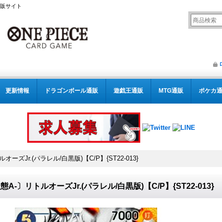
通販サイト
更新情報
ドラゴンボール通販
遊戯王通販
MTG通販
ポケカ
ーズJr.(パラレル/白黒版)【C/P】{ST22-013}
態A-〕リトルオーズJr.(パラレル/白黒版)【C/P】{ST22-013}