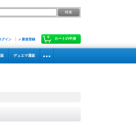
0
カートの中身
ログイン
新規登録
通販
デュエマ通販