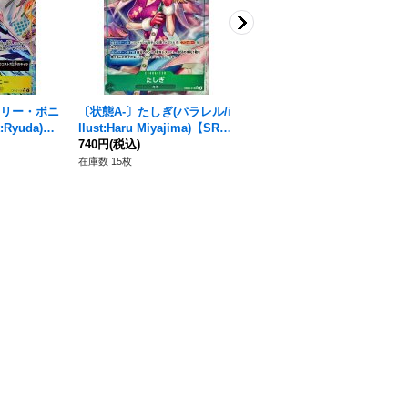
エリー・ボニ
〔状態A-〕たしぎ(パラレル/i
バジル・ホーキンス(illust:H
:Ryuda)
llust:Haru Miyajima)【SR/
ayaken-sarena)【C】{ST02-
08}
P】{EB03-018}
740円
(税込)
010}
680円
(税込)
在庫数 15枚
在庫数 1枚