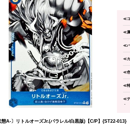
≪
≪
≪
≪
≪
≪
≪
-
態A-〕リトルオーズJr.(パラレル/白黒版)【C/P】{ST22-013}