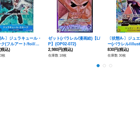
態A-〕ジュラキュール・
ゼット(パラレル/漫画絵)【L/
〔状態A-〕ジュ
ク(フルアート/foil/ア
P】{OP02-072}
ー(パラレル/illust
ラスト)【C】{ST03-0
(税込)
2,980円
(税込)
【SR/P】{OP13-1
830円
(税込)
3枚
在庫数 18枚
在庫数 30枚