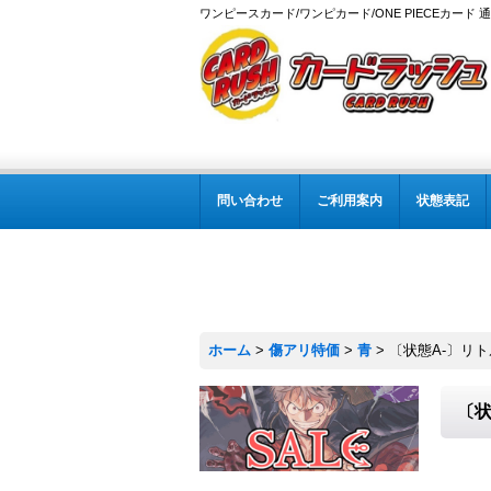
ワンピースカード/ワンピカード/ONE PIECEカード 
問い合わせ
ご利用案内
状態表記
ホーム
>
傷アリ特価
>
青
>
〔状態A-〕リトルオ
〔状