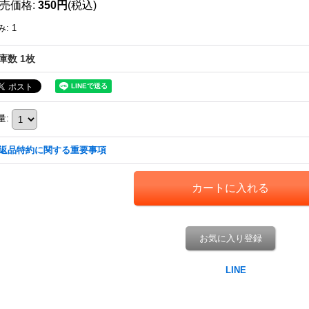
売価格
:
350円
(税込)
み
:
1
庫数 1枚
量
:
返品特約に関する重要事項
お気に入り登録