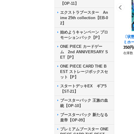
【OP-11】
エクストラブースター An
ime 25th collection【EB-0
2】
始めようキャンペーン プロ
〔状
モーションパック【P】
ミホー
ONE PIECE カードゲー
ニメイ
350円
ム 2nd ANNIVERSARY S
05}
在庫数 
ET【P】
ONE PIECE CARD THE B
EST ストレージボックスセ
ット【P】
スタートデッキEX ギア5
【ST-21】
ブースターパック 王族の血
統【OP-10】
ブースターパック 新たなる
皇帝【OP-09】
プレミアムブースター ONE