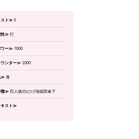
コスト≫
5
属性≫
打
パワー≫
7000
カウンター≫
1000
色≫
青
特徴≫
巨人族/白ひげ海賊団傘下
テキスト≫