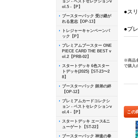
ョン - ベストセレクションv
ol.5 -【P】
●ス
ブースターパック 受け継が
れる意志【OP-13】
●プ
トレジャーキャンペーンパ
ック【P】
プレミアムブースター ONE
PIECE CARD THE BEST v
ol.2【PRB-02】
※商品
スタートデッキ 6色スター
で購入
トデッキ(2025)【ST-23〜2
8】
ブースターパック 師弟の絆
【OP-12】
プレミアムカードコレクシ
ョン - ベストセレクションv
この
ol.4 -【P】
スタートデッキ エース&ニ
ューゲート【ST-22】
ブースターパック 神速の拳