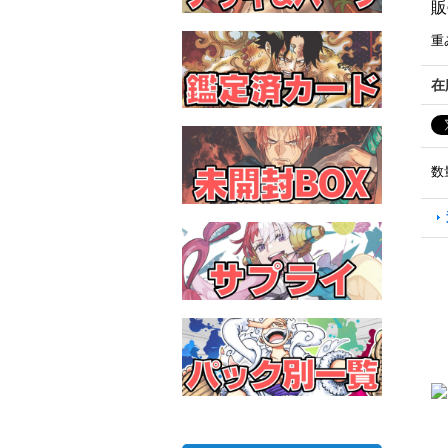
販
重
在
数