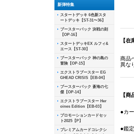
新弾特集
スタートデッキ 6色新スタ
ートデッキ【ST-31〜36】
ブースターパック 決戦の刻
【OP-16】
【在
スタートデッキEX ルフィ&
エース【ST-30】
ブースターパック 神の島の
商品
冒険【OP-15】
異な
エクストラブースター EG
GHEAD CRISIS【EB-04】
ブースターパック 蒼海の七
傑【OP-14】
【商
エクストラブースター Her
oines Edition【EB-03】
●カ
プロモーションカードセッ
ト2025【P】
●鑑
プレミアムカードコレクシ