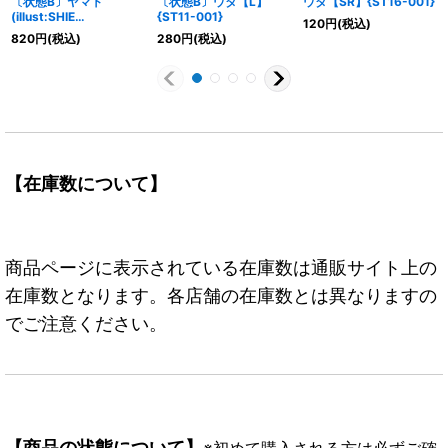
〔状態B〕ヤマト
〔状態B〕ウタ【L】
ウタ【SR】{ST16-001}
(illust:SHIE
{ST11-001}
120
円
(税込)
NANAHARA)【C】
820
円
(税込)
280
円
(税込)
{EB01-007}
【在庫数について】
商品ページに表示されている在庫数は通販サイト上の
在庫数となります。各店舗の在庫数とは異なりますの
でご注意ください。
【商品の状態について】
※初めて購入される方は必ずご確