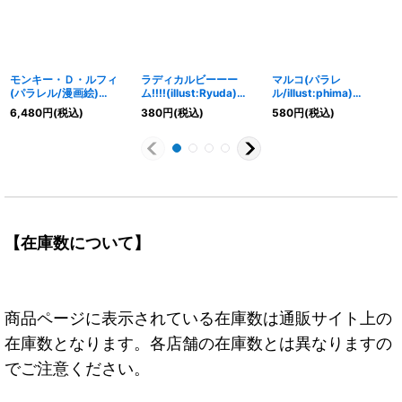
モンキー・Ｄ・ルフィ
ラディカルビーーー
マルコ(パラレ
(パラレル/漫画絵)
ム!!!!(illust:Ryuda)
ル/illust:phima)
【L/P】{OP13-001}
【UC】{OP01-029}
【R/P】{OP02-018}
6,480
円
(税込)
380
円
(税込)
580
円
(税込)
【在庫数について】
商品ページに表示されている在庫数は通販サイト上の
在庫数となります。各店舗の在庫数とは異なりますの
でご注意ください。