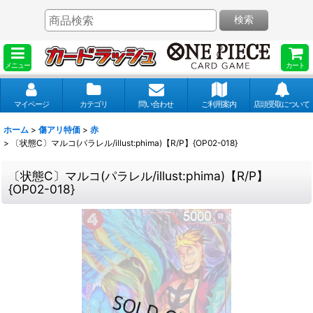
検索
メニュー
カート
マイページ
カテゴリ
問い合わせ
ご利用案内
店頭受取について
ホーム
>
傷アリ特価
>
赤
>
〔状態C〕マルコ(パラレル/illust:phima)【R/P】{OP02-018}
〔状態C〕マルコ(パラレル/illust:phima)【R/P】
{OP02-018}