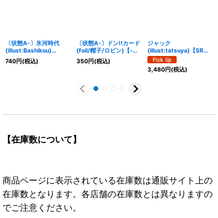
〔状態A-〕氷河時代
〔状態A-〕ドン!!カード
ジャック
(illust:Bashikou)
(foil/帽子/ロビン)【-】
(illust:tatsuya)【SR】
【UC】{OP02-117}
{-}
{OP08-084}
740
円
(税込)
350
円
(税込)
3,480
円
(税込)
【在庫数について】
商品ページに表示されている在庫数は通販サイト上の
在庫数となります。各店舗の在庫数とは異なりますの
でご注意ください。