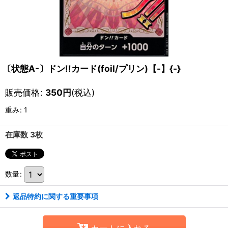
〔状態A-〕ドン!!カード(foil/プリン)【-】{-}
販売価格
:
350
円
(税込)
重み
:
1
在庫数 3枚
数量
:
返品特約に関する重要事項