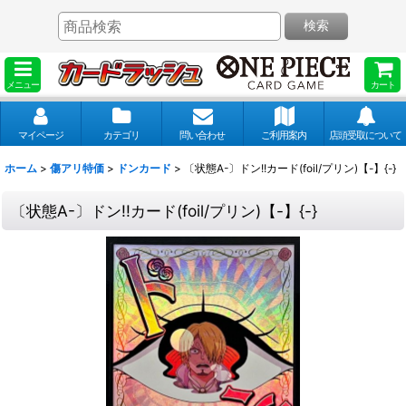
検索
メニュー
カート
マイページ
カテゴリ
問い合わせ
ご利用案内
店頭受取について
ホーム
>
傷アリ特価
>
ドンカード
>
〔状態A-〕ドン!!カード(foil/プリン)【-】{-}
〔状態A-〕ドン!!カード(foil/プリン)【-】{-}