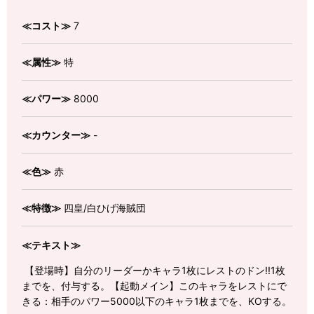
≪コスト≫
7
≪属性≫
特
≪パワー≫
8000
≪カウンター≫
-
≪色≫
赤
≪特徴≫
四皇/白ひげ海賊団
≪テキスト≫
【登場時】自分のリーダーかキャラ1枚にレストのドン!!1枚
までを、付与する。【起動メイン】このキャラをレストにで
きる：相手のパワー5000以下のキャラ1枚までを、KOする。