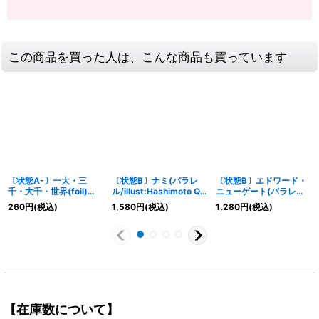
この商品を買った人は、こんな商品も買っています
〔状態A-〕一大・三
〔状態B〕ナミ(パラレ
〔状態B〕エドワード・
千・大千・世界(foil)
ル/illust:Hashimoto Q)
ニューゲート(パラレル/
【UC】{OP06-038}
【R/P】{PRB02-012}
★有り/illust:Hokuyuu)
260
円
(税込)
1,580
円
(税込)
1,280
円
(税込)
【SR/P】{ST15-002}
【在庫数について】