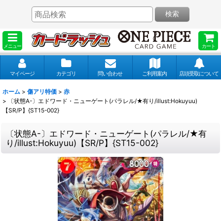
検索
メニュー
カート
マイページ
カテゴリ
問い合わせ
ご利用案内
店頭受取について
ホーム
>
傷アリ特価
>
赤
>
〔状態A-〕エドワード・ニューゲート(パラレル/★有り/illust:Hokuyuu)
【SR/P】{ST15-002}
〔状態A-〕エドワード・ニューゲート(パラレル/★有
り/illust:Hokuyuu)【SR/P】{ST15-002}