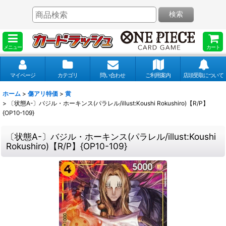
検索
メニュー
カート
マイページ
カテゴリ
問い合わせ
ご利用案内
店頭受取について
ホーム
>
傷アリ特価
>
黄
>
〔状態A-〕バジル・ホーキンス(パラレル/illust:Koushi Rokushiro)【R/P】
{OP10-109}
〔状態A-〕バジル・ホーキンス(パラレル/illust:Koushi
Rokushiro)【R/P】{OP10-109}