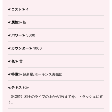
≪コスト≫
4
≪属性≫
斬
≪パワー≫
5000
≪カウンター≫
1000
≪色≫
黄
≪特徴≫
超新星/ホーキンス海賊団
≪テキスト≫
【KO時】相手のライフの上から1枚までを、トラッシュに置
く。