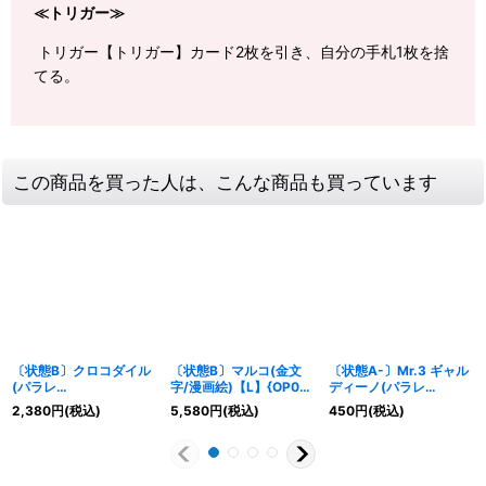
≪トリガー≫
トリガー【トリガー】カード2枚を引き、自分の手札1枚を捨
てる。
この商品を買った人は、こんな商品も買っています
〔状態B〕クロコダイル
〔状態B〕マルコ(金文
〔状態A-〕Mr.3 ギャル
(パラレ
字/漫画絵)【L】{OP08-
ディーノ(パラレ
ル/illust:tasaka)
002}
ル/illust:Misa Matoki)
2,380
円
(税込)
5,580
円
(税込)
450
円
(税込)
【L/P】{OP04-058}
【R/P】{OP09-056}