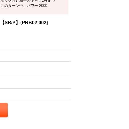
アタック時】相手のキャラ1枚まで
このターン中、パワー-2000。
SR/P】{PRB02-002}