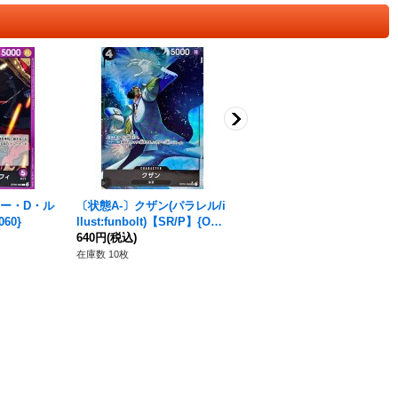
キー・D・ル
〔状態A-〕クザン(パラレル/i
〔状態A-〕マルコ(パラレル/i
60}
llust:funbolt)【SR/P】{OP0
llust:phima)【R/P】{OP02-
2-096}
640円
(税込)
018}
550円
(税込)
在庫数 10枚
在庫数 28枚