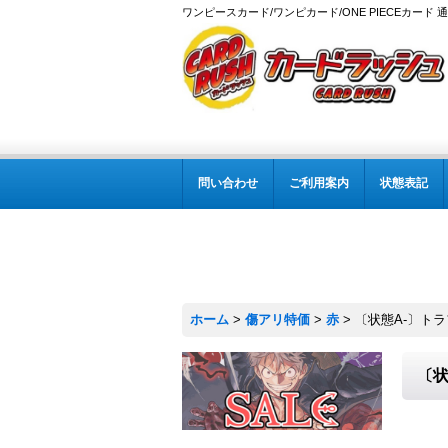
ワンピースカード/ワンピカード/ONE PIECEカード 
問い合わせ
ご利用案内
状態表記
ホーム
>
傷アリ特価
>
赤
>
〔状態A-〕トラファ
〔状