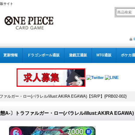
通販サイト
更新情報
ドラゴンボール通販
遊戯王通販
MTG通販
ポケカ
ルガー・ロー(パラレル/illust:AKIRA EGAWA)【SR/P】{PRB02-002}
態A-〕トラファルガー・ロー(パラレル/illust:AKIRA EGAWA)【S