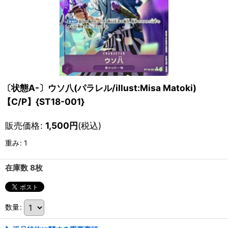
〔状態A-〕ウソ八(パラレル/illust:Misa Matoki)
【C/P】{ST18-001}
販売価格
:
1,500
円
(税込)
重み
:
1
在庫数 8枚
数量
: