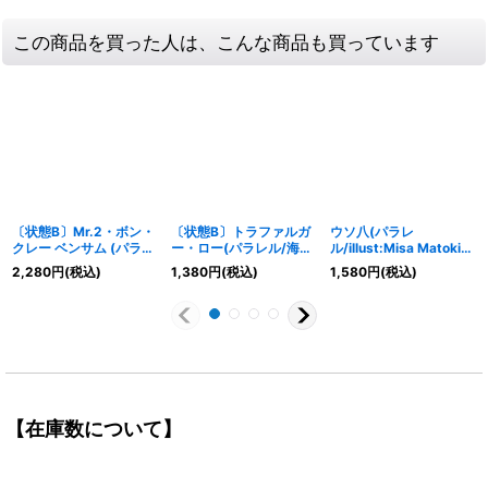
この商品を買った人は、こんな商品も買っています
〔状態B〕Mr.2・ボン・
〔状態B〕トラファルガ
ウソ八(パラレ
クレー ベンサム (パラレ
ー・ロー(パラレル/海賊
ル/illust:Misa Matoki)
ル/illust:Sunohara)
旗背景/漫画絵)
【C/P】{ST18-001}
2,280
円
(税込)
1,380
円
(税込)
1,580
円
(税込)
【SEC/P】{EB01-061}
【SEC/P】{OP10-119}
【在庫数について】