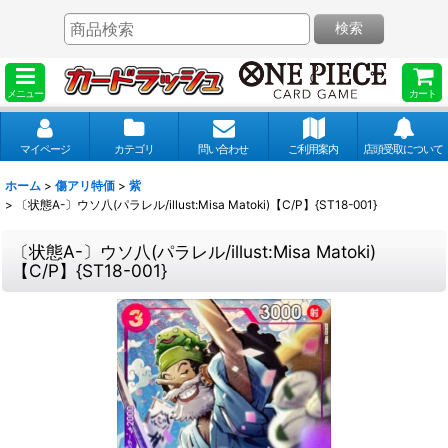
検索
メニュー
カート
マイページ
カテゴリ
問い合わせ
ご利用案内
店頭受取について
ホーム
>
傷アリ特価
>
紫
>
〔状態A-〕ウソ八(パラレル/illust:Misa Matoki)【C/P】{ST18-001}
〔状態A-〕ウソ八(パラレル/illust:Misa Matoki)
【C/P】{ST18-001}