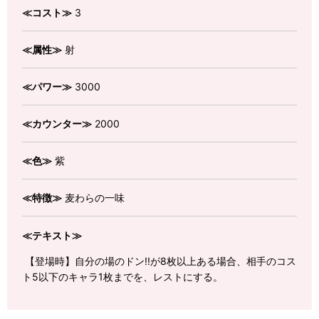
≪コスト≫
3
≪属性≫
射
≪パワー≫
3000
≪カウンター≫
2000
≪色≫
紫
≪特徴≫
麦わらの一味
≪テキスト≫
【登場時】自分の場のドン!!が8枚以上ある場合、相手のコス
ト5以下のキャラ1枚までを、レストにする。