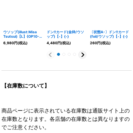
ウソップ(illust:Misa
ドン!!カード(金枠/ウソ
〔状態A-〕ドン!!カード
Tsutsui)【L】{OP10-
ップ)【-】{-}
(foil/ウソップ)【-】{-}
042}
6,980
円
(税込)
4,480
円
(税込)
260
円
(税込)
【在庫数について】
商品ページに表示されている在庫数は通販サイト上の
在庫数となります。各店舗の在庫数とは異なりますの
でご注意ください。