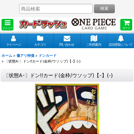
検索
メニュー
カート
マイページ
カテゴリ
問い合わせ
ご利用案内
店頭受取について
ホーム
>
傷アリ特価
>
ドンカード
>
〔状態A-〕ドン!!カード(金枠/ウソップ)【-】{-}
〔状態A-〕ドン!!カード(金枠/ウソップ)【-】{-}