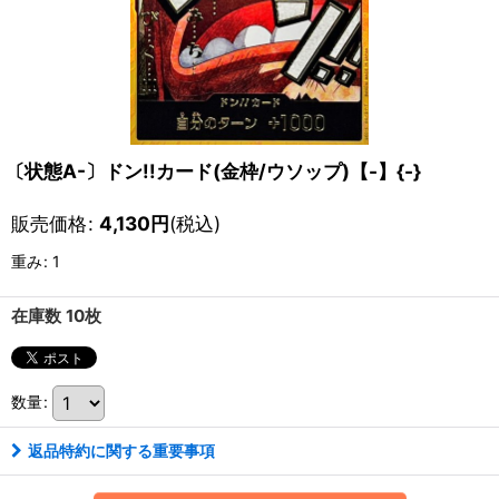
〔状態A-〕ドン!!カード(金枠/ウソップ)【-】{-}
販売価格
:
4,130
円
(税込)
重み
:
1
在庫数 10枚
数量
:
返品特約に関する重要事項