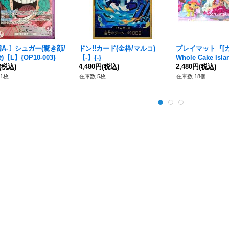
A-〕シュガー(驚き顔/
ドン!!カード(金枠/マルコ)
プレイマット『[
【L】{OP10-003}
【-】{-}
Whole Cake Isl
(税込)
4,480円
(税込)
ィシャルプレイマ
2,480円
(税込)
【サプライ】{-}
1枚
在庫数 5枚
在庫数 18個