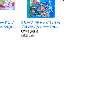
カードなし]
スリーブ『チャンピオンシッ
シャンクス【SR】{OP09-00
and Arc(オフ
プ25-26KV(リミテッドカー
4}
ット)』
ドスリーブ)』70枚【サプラ
1,280円
(税込)
イ】{-}
180円
(税込)
在庫数 18個
在庫数 114枚