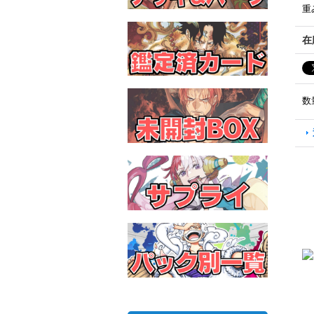
重
在
数