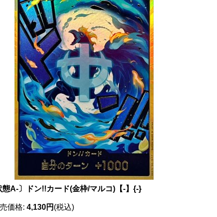
態A-〕ドン!!カード(金枠/マルコ)【-】{-}
売価格
:
4,130円
(税込)