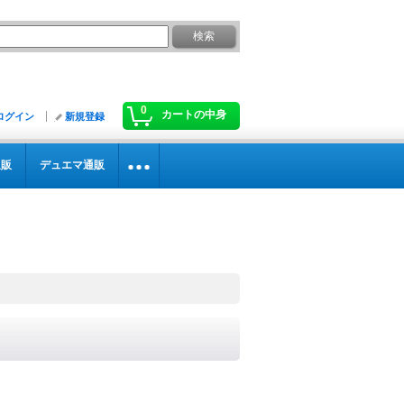
0
カートの中身
ログイン
新規登録
通販
デュエマ通販