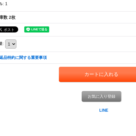
み
:
1
庫数 2枚
量
:
返品特約に関する重要事項
お気に入り登録