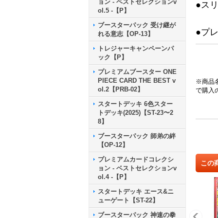
ョン - ベストセレクションv
●ス
ol.5 -【P】
ブースターパック 受け継が
●プ
れる意志【OP-13】
トレジャーキャンペーンパ
ック【P】
プレミアムブースター ONE
PIECE CARD THE BEST v
※商品
ol.2【PRB-02】
で購入
スタートデッキ 6色スター
トデッキ(2025)【ST-23〜2
8】
ブースターパック 師弟の絆
【OP-12】
プレミアムカードコレクシ
この
ョン - ベストセレクションv
ol.4 -【P】
スタートデッキ エース&ニ
ューゲート【ST-22】
ブースターパック 神速の拳