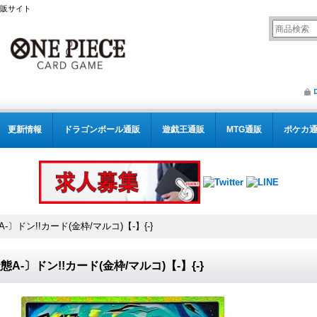
通販サイト
更新情報
ドラゴンボール通販
遊戯王通販
MTG通販
ポケカ
-〕ドン!!カード(金枠/マルコ)【-】{-}
態A-〕ドン!!カード(金枠/マルコ)【-】{-}