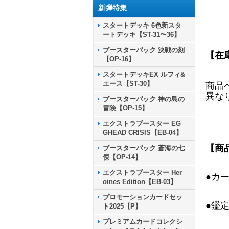
新弾特集
スタートデッキ 6色新スタ
ートデッキ【ST-31〜36】
ブースターパック 決戦の刻
【在
【OP-16】
スタートデッキEX ルフィ&
エース【ST-30】
商品
異な
ブースターパック 神の島の
冒険【OP-15】
エクストラブースター EG
GHEAD CRISIS【EB-04】
【商
ブースターパック 蒼海の七
傑【OP-14】
エクストラブースター Her
●カ
oines Edition【EB-03】
プロモーションカードセッ
●鑑
ト2025【P】
プレミアムカードコレクシ