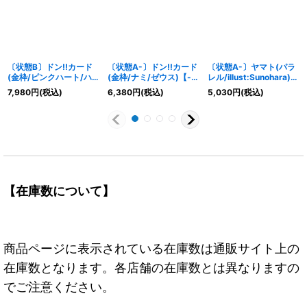
〔状態B〕ドン!!カード
〔状態A-〕ドン!!カード
〔状態A-〕ヤマト(パラ
(金枠/ピンクハート/ハ
(金枠/ナミ/ゼウス)【-】
レル/illust:Sunohara)
ンコック)【-】{-}
{-}
【L/P】{OP06-022}
7,980
円
(税込)
6,380
円
(税込)
5,030
円
(税込)
【在庫数について】
商品ページに表示されている在庫数は通販サイト上の
在庫数となります。各店舗の在庫数とは異なりますの
でご注意ください。