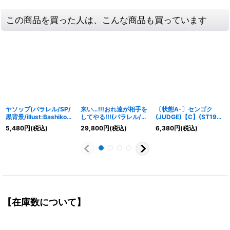
この商品を買った人は、こんな商品も買っています
ヤソップ(パラレル/SP/
来い…!!!おれ達が相手を
〔状態A-〕センゴク
黒背景/illust:Bashikou)
してやる!!!(パラレル/漫
(JUDGE)【C】{ST19-
【SP】{OP09-
画絵)【R/P】{OP09-
002}
5,480
円
(税込)
29,800
円
(税込)
6,380
円
(税込)
013[OP12]}
020}
【在庫数について】