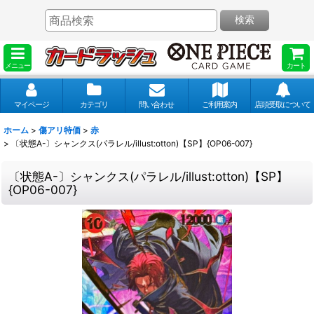
検索
メニュー
カート
マイページ
カテゴリ
問い合わせ
ご利用案内
店頭受取について
ホーム
>
傷アリ特価
>
赤
>
〔状態A-〕シャンクス(パラレル/illust:otton)【SP】{OP06-007}
〔状態A-〕シャンクス(パラレル/illust:otton)【SP】
{OP06-007}