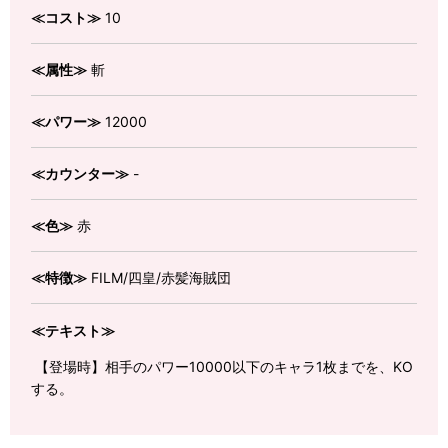
≪コスト≫
10
≪属性≫
斬
≪パワー≫
12000
≪カウンター≫
-
≪色≫
赤
≪特徴≫
FILM/四皇/赤髪海賊団
≪テキスト≫
【登場時】相手のパワー10000以下のキャラ1枚までを、KO
する。