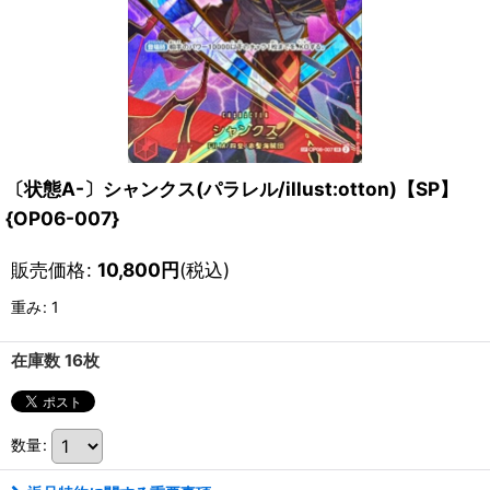
〔状態A-〕シャンクス(パラレル/illust:otton)【SP】
{OP06-007}
販売価格
:
10,800
円
(税込)
重み
:
1
在庫数 16枚
数量
: