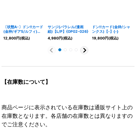
〔状態A-〕ドン!!カード
サンジ(パラレル/漫画
ドン!!カード(金枠/シャ
(金枠/ギア5/ルフィ)
絵)【L/P】{OP02-026}
ンクス)【-】{-}
【-】{-}
12,800
円
(税込)
4,980
円
(税込)
19,800
円
(税込)
【在庫数について】
商品ページに表示されている在庫数は通販サイト上の
在庫数となります。各店舗の在庫数とは異なりますの
でご注意ください。