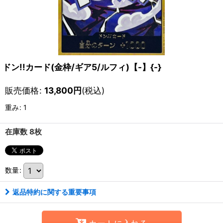
ドン!!カード(金枠/ギア5/ルフィ)【-】{-}
販売価格
:
13,800
円
(税込)
重み
:
1
在庫数 8枚
数量
:
返品特約に関する重要事項