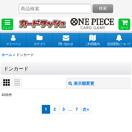
検索
メニュー
カート
マイページ
カテゴリ
問い合わせ
ご利用案内
店頭受取について
ホーム
>
ドンカード
ドンカード
表示順変更
閉じる
406
件
表示数
:
1
2
3
...
7
次
»
並び順
: