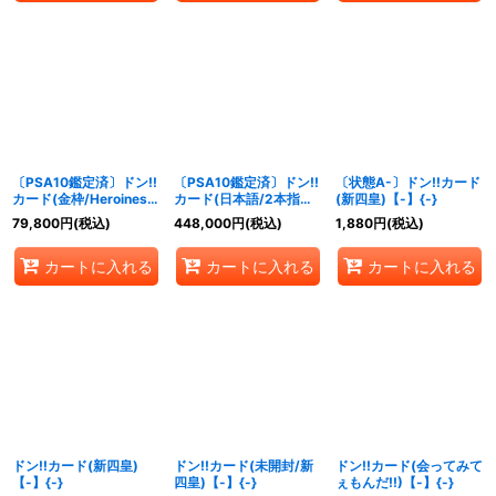
〔PSA10鑑定済〕ドン!!
〔PSA10鑑定済〕ドン!!
〔状態A-〕ドン!!カード
カード(金枠/Heroines
カード(日本語/2本指ピ
(新四皇)【-】{-}
Special Set)【-】{-}
ース/CS2024ワールド
79,800
円
(税込)
448,000
円
(税込)
1,880
円
(税込)
ファイナル/モンキー・
D・ルフィ)【-】{-}
カートに入れる
カートに入れる
カートに入れる
ドン!!カード(新四皇)
ドン!!カード(未開封/新
ドン!!カード(会ってみて
【-】{-}
四皇)【-】{-}
ぇもんだ!!)【-】{-}