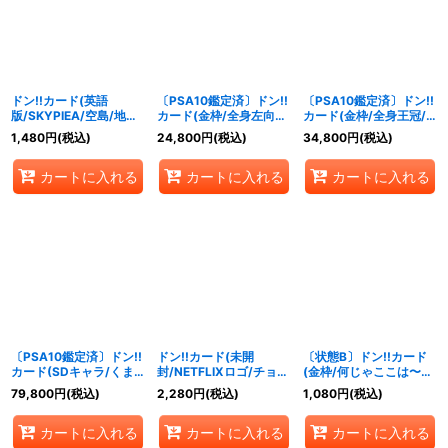
絞り込む
ドン!!カード(英語
〔PSA10鑑定済〕ドン!!
〔PSA10鑑定済〕ドン!!
版/SKYPIEA/空島/地図)
カード(金枠/全身左向
カード(金枠/全身王冠/
【-】{-}
き/ロビン)【-】{-}
ナミ)【-】{-}
1,480
円
(税込)
24,800
円
(税込)
34,800
円
(税込)
カートに入れる
カートに入れる
カートに入れる
〔PSA10鑑定済〕ドン!!
ドン!!カード(未開
〔状態B〕ドン!!カード
カード(SDキャラ/くま
封/NETFLIXロゴ/チョッ
(金枠/何じゃここは〜巨
もん＆ルフィ)【-】{-}
パー)【-】{-}
大ロボ!!??飛んでる)
79,800
円
(税込)
2,280
円
(税込)
1,080
円
(税込)
【-】{-}
カートに入れる
カートに入れる
カートに入れる