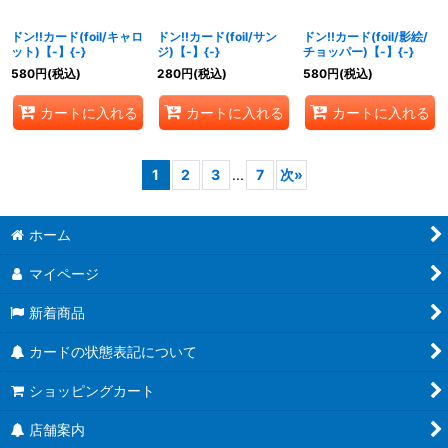
ドン!!カード(foil/キャロ
ドン!!カード(foil/サン
ドン!!カード(foil/影絵/
ット)【-】{-}
ジ)【-】{-}
チョッパー)【-】{-}
580
円
(税込)
280
円
(税込)
580
円
(税込)
カートに入れる
カートに入れる
カートに入れる
1
2
3
...
7
次
»
ホーム
マイページ
新着商品
カードの状態表記について
ショッピングカート
店舗案内