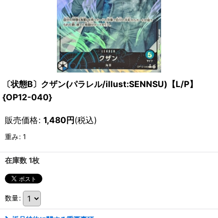
〔状態B〕クザン(パラレル/illust:SENNSU)【L/P】
{OP12-040}
販売価格
:
1,480
円
(税込)
重み
:
1
在庫数 1枚
数量
: