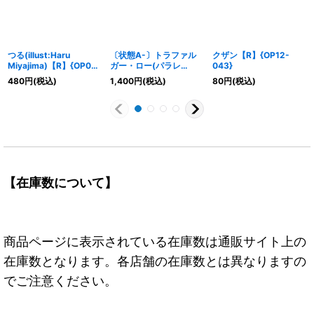
つる(illust:Haru
〔状態A-〕トラファル
クザン【R】{OP12-
Miyajima)【R】{OP06-
ガー・ロー(パラレ
043}
051}
ル/illust:Akanegumo)
480
円
(税込)
1,400
円
(税込)
80
円
(税込)
【SEC/P】{EB03-062}
【在庫数について】
商品ページに表示されている在庫数は通販サイト上の
在庫数となります。各店舗の在庫数とは異なりますの
でご注意ください。