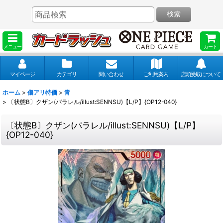
検索
メニュー
カート
マイページ
カテゴリ
問い合わせ
ご利用案内
店頭受取について
ホーム
>
傷アリ特価
>
青
>
〔状態B〕クザン(パラレル/illust:SENNSU)【L/P】{OP12-040}
〔状態B〕クザン(パラレル/illust:SENNSU)【L/P】
{OP12-040}