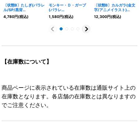
〔状態B〕たしぎ(パラレ
モンキー・Ｄ・ガープ
〔状態B〕カルガラ(金文
ル/SP/黒背
(パラレ
字/アニメイラスト)
景/illust:Hashimoto Q)
ル/illust:SENNSU)
【L】{OP08-098}
4,780
円
(税込)
1,580
円
(税込)
12,300
円
(税込)
【SP】{OP06-
【SR/P】{OP12-056}
050[OP12]}
【在庫数について】
商品ページに表示されている在庫数は通販サイト上の
在庫数となります。各店舗の在庫数とは異なりますの
でご注意ください。