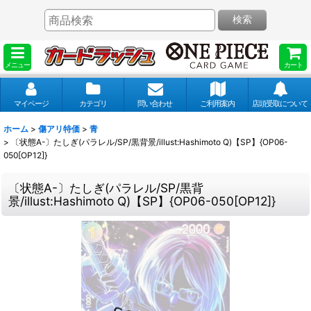
検索
メニュー
カート
マイページ
カテゴリ
問い合わせ
ご利用案内
店頭受取について
ホーム
>
傷アリ特価
>
青
>
〔状態A-〕たしぎ(パラレル/SP/黒背景/illust:Hashimoto Q)【SP】{OP06-
050[OP12]}
〔状態A-〕たしぎ(パラレル/SP/黒背
景/illust:Hashimoto Q)【SP】{OP06-050[OP12]}