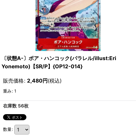
〔状態A-〕ボア・ハンコック(パラレル/illust:Eri
Yonemoto)【SR/P】{OP12-014}
販売価格
:
2,480
円
(税込)
重み
:
1
在庫数 56枚
数量
: