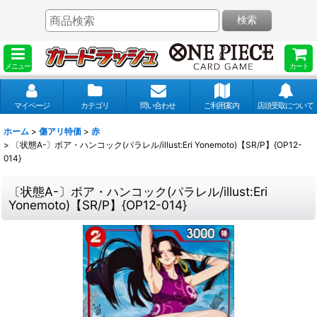
検索
メニュー
カート
マイページ
カテゴリ
問い合わせ
ご利用案内
店頭受取について
ホーム
>
傷アリ特価
>
赤
>
〔状態A-〕ボア・ハンコック(パラレル/illust:Eri Yonemoto)【SR/P】{OP12-
014}
〔状態A-〕ボア・ハンコック(パラレル/illust:Eri
Yonemoto)【SR/P】{OP12-014}