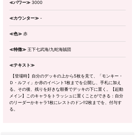
≪パワー≫
3000
≪カウンター≫
-
≪色≫
赤
≪特徴≫
王下七武海/九蛇海賊団
≪テキスト≫
【登場時】自分のデッキの上から5枚を見て、「モンキー・
Ｄ・ルフィ」か赤のイベント1枚までを公開し、手札に加え
る。その後、残りを好きな順番でデッキの下に置く。【起動
メイン】このキャラをトラッシュに置くことができる：自分
のリーダーかキャラ1枚にレストのドン!!2枚までを、付与す
る。