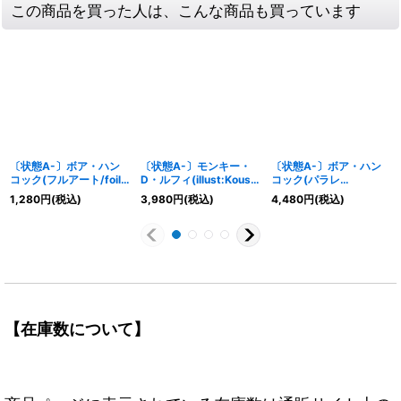
この商品を買った人は、こんな商品も買っています
〔状態A-〕ボア・ハン
〔状態A-〕モンキー・
〔状態A-〕ボア・ハン
コック(フルアート/foil)
D・ルフィ(illust:Koushi
コック(パラレ
【C】{ST03-013}
Rokushiro)【P】{P-
ル/illust:otton)
1,280
円
(税込)
3,980
円
(税込)
4,480
円
(税込)
041}
【SR/P】{PRB02-017}
【在庫数について】