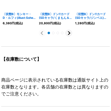
〔状態B〕モンキー・
〔状態B〕ドン!!カード
〔状態B〕ドン!!カード
D・ルフィ(illust:Sohei
(SDキャラ/くまもん＆
(SDキャラ/ジンベエ)
Koji)【P】{P-075}
ルフィ)【-】{-}
【-】{-}
6,380
円
(税込)
20,800
円
(税込)
1,280
円
(税込)
【在庫数について】
商品ページに表示されている在庫数は通販サイト上の
在庫数となります。各店舗の在庫数とは異なりますの
でご注意ください。