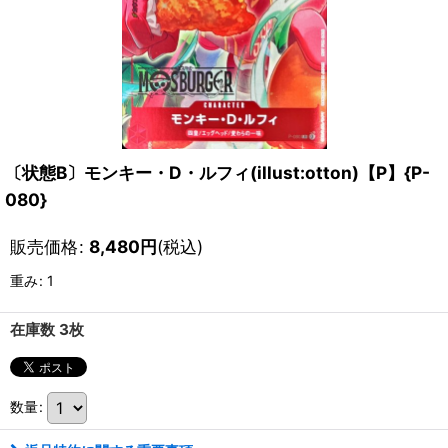
〔状態B〕モンキー・D・ルフィ(illust:otton)【P】{P-
080}
販売価格
:
8,480
円
(税込)
重み
:
1
在庫数 3枚
数量
: