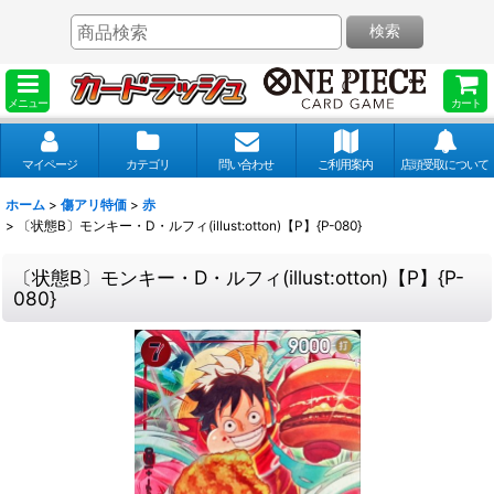
検索
メニュー
カート
マイページ
カテゴリ
問い合わせ
ご利用案内
店頭受取について
ホーム
>
傷アリ特価
>
赤
>
〔状態B〕モンキー・D・ルフィ(illust:otton)【P】{P-080}
〔状態B〕モンキー・D・ルフィ(illust:otton)【P】{P-
080}