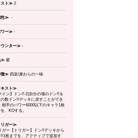
コスト≫
2
属性≫
-
パワー≫
-
カウンター≫
-
色≫
紫
特徴≫
四皇/麦わらの一味
テキスト≫
イン】ドン!!-2(自分の場のドン!!を
定の数ドン!!デッキに戻すことができ
：相手のパワー6000以下のキャラ1枚
でを、KOする。
トリガー≫
リガー【トリガー】ドン!!デッキから
!!1枚までを、アクティブで追加す