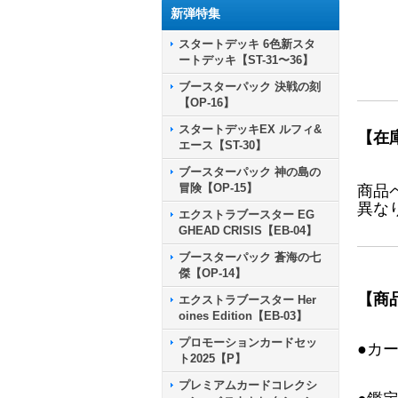
新弾特集
スタートデッキ 6色新スタ
ートデッキ【ST-31〜36】
ブースターパック 決戦の刻
【OP-16】
スタートデッキEX ルフィ&
【在
エース【ST-30】
ブースターパック 神の島の
冒険【OP-15】
商品
異な
エクストラブースター EG
GHEAD CRISIS【EB-04】
ブースターパック 蒼海の七
傑【OP-14】
【商
エクストラブースター Her
oines Edition【EB-03】
プロモーションカードセッ
●カ
ト2025【P】
プレミアムカードコレクシ