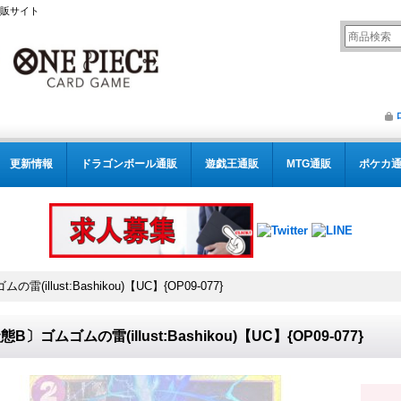
通販サイト
更新情報
ドラゴンボール通販
遊戯王通販
MTG通販
ポケカ
(illust:Bashikou)【UC】{OP09-077}
態B〕ゴムゴムの雷(illust:Bashikou)【UC】{OP09-077}