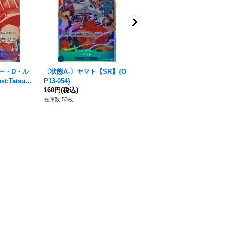
ー・D・ル
〔状態A-〕ヤマト【SR】{O
〔状態B〕イゾウ【SR】{ST
t:Tatsuya
P13-054}
22-002}
C/P】{EB02
160円
(税込)
620円
(税込)
在庫数 53枚
在庫数 1枚