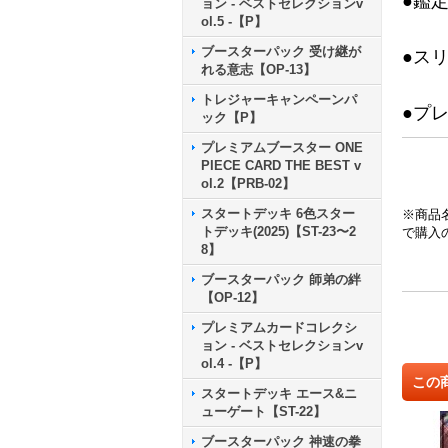
●鑑
ョン - ベストセレクションv
ol.5 -【P】
ブースターパック 受け継が
●ス
れる意志【OP-13】
トレジャーキャンペーンパ
●プ
ック【P】
プレミアムブースター ONE
PIECE CARD THE BEST v
ol.2【PRB-02】
スタートデッキ 6色スター
※商品
トデッキ(2025)【ST-23〜2
で購入
8】
ブースターパック 師弟の絆
【OP-12】
プレミアムカードコレクシ
ョン - ベストセレクションv
ol.4 -【P】
この
スタートデッキ エース&ニ
ューゲート【ST-22】
ブースターパック 神速の拳