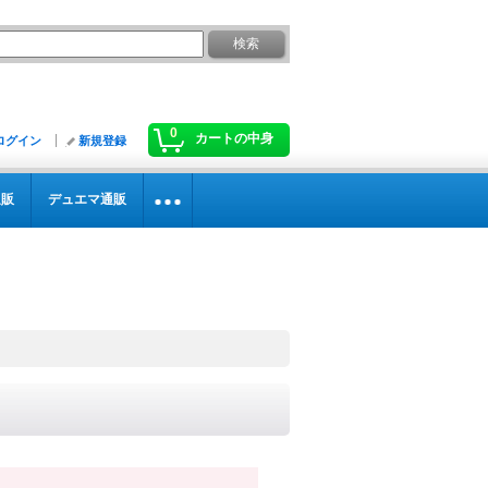
0
カートの中身
ログイン
新規登録
通販
デュエマ通販