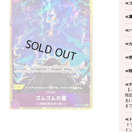
≪
≪
≪
≪
≪
≪
≪
【メ
指
る)
ま
≪
ト
ドン