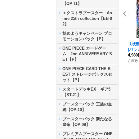
【OP-11】
エクストラブースター An
ime 25th collection【EB-0
2】
始めようキャンペーン プロ
モーションパック【P】
〔状態
ONE PIECE カードゲー
(パラレル
ム 2nd ANNIVERSARY S
P】{O
4,98
ET【P】
在庫数 
ONE PIECE CARD THE B
EST ストレージボックスセ
ット【P】
スタートデッキEX ギア5
【ST-21】
ブースターパック 王族の血
統【OP-10】
ブースターパック 新たなる
皇帝【OP-09】
プレミアムブースター ONE