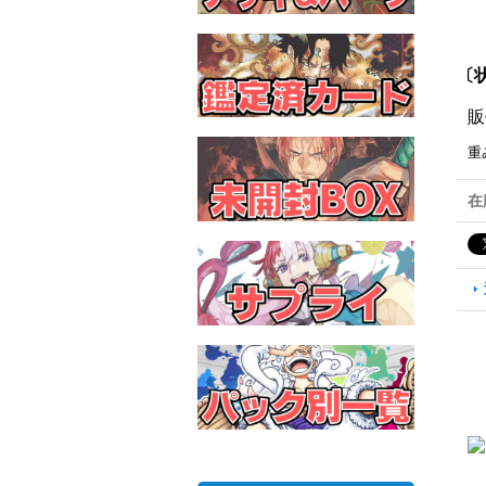
〔状
販
重
在