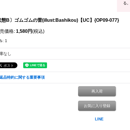
る
態B〕ゴムゴムの雷(illust:Bashikou)【UC】{OP09-077}
売価格
:
1,580円
(税込)
み
:
1
庫なし
返品特約に関する重要事項
再入荷
お気に入り登録