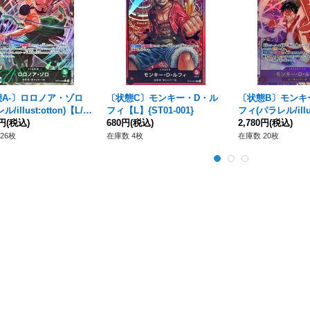
A-〕ロロノア・ゾロ
〔状態C〕モンキー・D・ル
〔状態B〕モンキ
/illust:otton)【L/
フィ【L】{ST01-001}
フィ(パラレル/illus
P12-020}
0円
(税込)
680円
(税込)
Nagamine)【SE
2,780円
(税込)
-061}
26枚
在庫数 4枚
在庫数 20枚