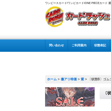
ワンピースカード/ワンピカード/ONE PIECEカード 
問い合わせ
ご利用案内
状態表記
ホーム
>
傷アリ特価
>
紫
>
〔状態B〕ゴムゴムの雷
〔状