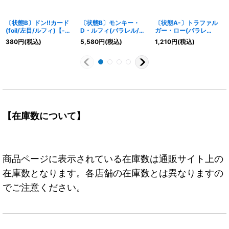
〔状態B〕ドン!!カード
〔状態B〕モンキー・
〔状態A-〕トラファル
(foil/左目/ルフィ)【-】
D・ルフィ(パラレル/漫
ガー・ロー(パラレ
{-}
画絵)【L/P】{OP09-
ル/illust:AKIRA
380
円
(税込)
5,580
円
(税込)
1,210
円
(税込)
061}
EGAWA)【SR/P】
{PRB02-002}
【在庫数について】
商品ページに表示されている在庫数は通販サイト上の
在庫数となります。各店舗の在庫数とは異なりますの
でご注意ください。