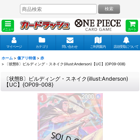
検索
メニュー
カート
マイページ
カテゴリ
問い合わせ
ご利用案内
店頭受取について
ホーム
>
傷アリ特価
>
赤
>
〔状態B〕ビルディング・スネイク(illust:Anderson)【UC】{OP09-008}
〔状態B〕ビルディング・スネイク(illust:Anderson)
【UC】{OP09-008}