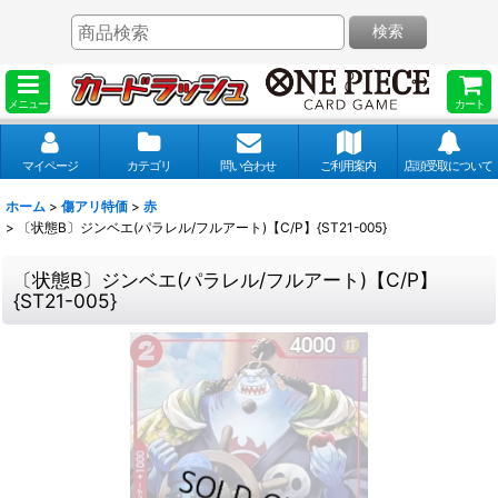
検索
メニュー
カート
マイページ
カテゴリ
問い合わせ
ご利用案内
店頭受取について
ホーム
>
傷アリ特価
>
赤
>
〔状態B〕ジンベエ(パラレル/フルアート)【C/P】{ST21-005}
〔状態B〕ジンベエ(パラレル/フルアート)【C/P】
{ST21-005}