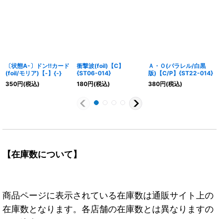
〔状態A-〕ドン!!カード
衝撃波(foil)【C】
Ａ・Ｏ(パラレル/白黒
(foil/モリア)【-】{-}
{ST06-014}
版)【C/P】{ST22-014}
350
円
(税込)
180
円
(税込)
380
円
(税込)
【在庫数について】
商品ページに表示されている在庫数は通販サイト上の
在庫数となります。各店舗の在庫数とは異なりますの