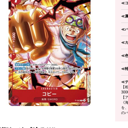
≪
≪
≪
≪
≪
≪
≪
【
30
【
《
を
のパ