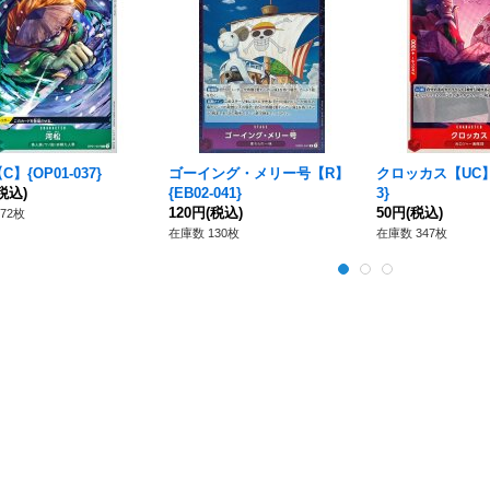
】{OP01-037}
ゴーイング・メリー号【R】
クロッカス【UC】{
税込)
{EB02-041}
3}
120円
(税込)
50円
(税込)
72枚
在庫数 130枚
在庫数 347枚