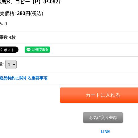
態B〕コビー【P】{P-092}
売価格
:
380円
(税込)
み
:
1
庫数 4枚
量
:
返品特約に関する重要事項
お気に入り登録