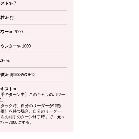
コスト≫
7
属性≫
打
パワー≫
7000
カウンター≫
1000
色≫
赤
特徴≫
海軍/SWORD
テキスト≫
相手のターン中】このキャラのパワー-
00。
アタック時】自分のリーダーが特徴
海軍》を持つ場合、自分のリーダー
、次の相手のターン終了時まで、元々
ワー7000にする。