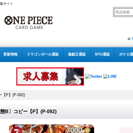
通販サイト
更新情報
ドラゴンボール通販
遊戯王通販
MTG通販
ポケカ
P】{P-092}
態B〕コビー【P】{P-092}