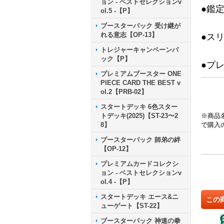
ョン - ベストセレクションv
●鑑
ol.5 -【P】
ブースターパック 受け継が
れる意志【OP-13】
●ス
トレジャーキャンペーンパ
ック【P】
●プ
プレミアムブースター ONE
PIECE CARD THE BEST v
ol.2【PRB-02】
スタートデッキ 6色スター
トデッキ(2025)【ST-23〜2
※商品
8】
で購入
ブースターパック 師弟の絆
【OP-12】
プレミアムカードコレクシ
ョン - ベストセレクションv
ol.4 -【P】
スタートデッキ エース&ニ
この
ューゲート【ST-22】
ブースターパック 神速の拳