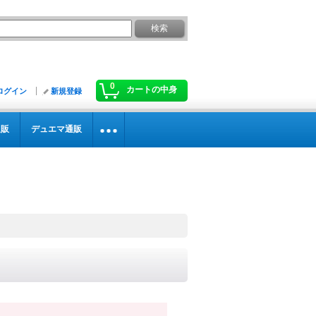
0
カートの中身
ログイン
新規登録
通販
デュエマ通販