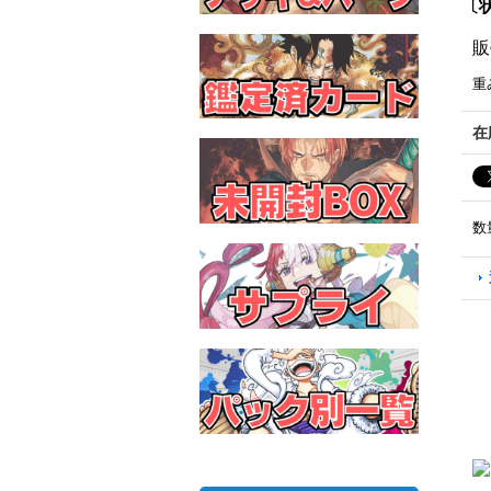
〔状
販
重
在
数