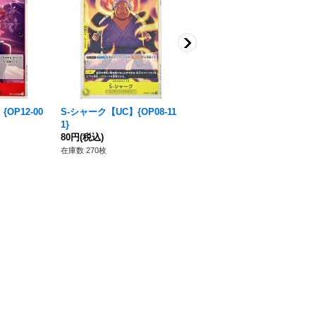
OP12-00
S-シャーク【UC】{OP08-11
〔状態A-〕ヴィンスモーク・
1}
イチジ(フルアート/foil)
80円
(税込)
【C】{OP06-060}
350円
(税込)
在庫数 270枚
在庫数 40枚