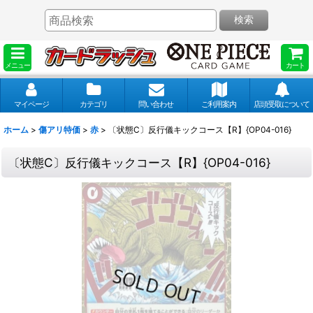
検索
メニュー
カート
マイページ
カテゴリ
問い合わせ
ご利用案内
店頭受取について
ホーム
>
傷アリ特価
>
赤
>
〔状態C〕反行儀キックコース【R】{OP04-016}
〔状態C〕反行儀キックコース【R】{OP04-016}