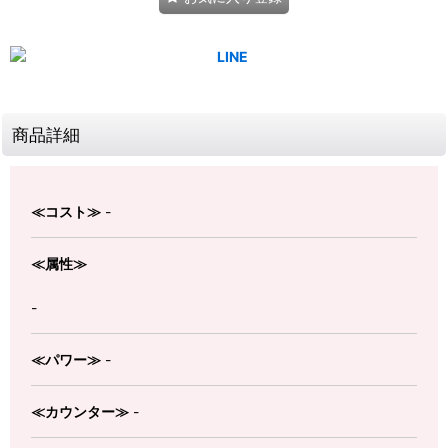
商品詳細
≪コスト≫
-
≪属性≫
-
≪パワー≫
-
≪カウンター≫
-