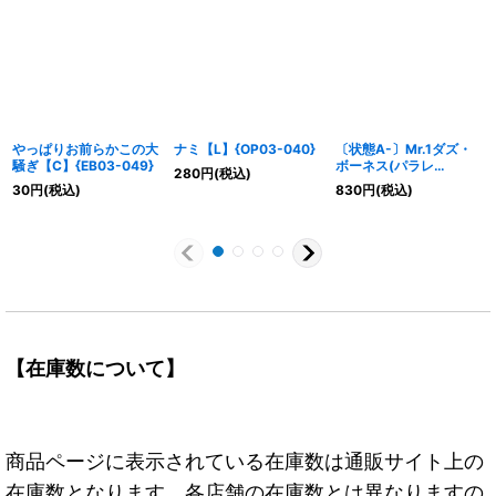
やっぱりお前らかこの大
ナミ【L】{OP03-040}
〔状態A-〕Mr.1ダズ・
騒ぎ【C】{EB03-049}
ボーネス(パラレ
280
円
(税込)
ル/illust:tatsuya)
30
円
(税込)
830
円
(税込)
【R/P】{OP14-090}
【在庫数について】
商品ページに表示されている在庫数は通販サイト上の
在庫数となります。各店舗の在庫数とは異なりますの