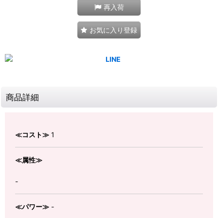
再入荷
お気に入り登録
商品詳細
≪コスト≫
1
≪属性≫
-
≪パワー≫
-