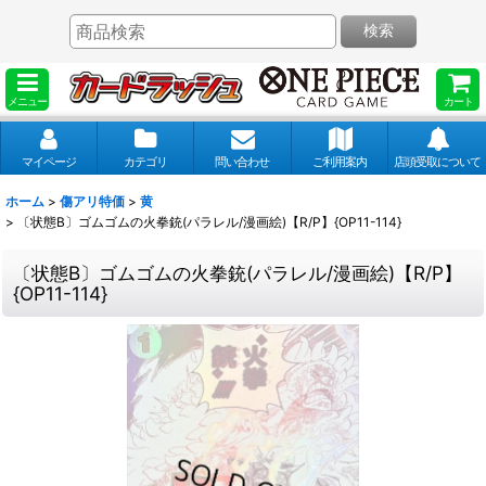
検索
メニュー
カート
マイページ
カテゴリ
問い合わせ
ご利用案内
店頭受取について
ホーム
>
傷アリ特価
>
黄
>
〔状態B〕ゴムゴムの火拳銃(パラレル/漫画絵)【R/P】{OP11-114}
〔状態B〕ゴムゴムの火拳銃(パラレル/漫画絵)【R/P】
{OP11-114}