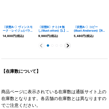
〔状態A-〕ヴィンスモ
〔状態B〕ナミ(★無
〔状態A-〕コビー
ーク・レイジュ(パラレ
し/illust:otton)【L】
(illust:Anderson)【R】
ル/SP/タロット柄)
{OP11-041}
{OP02-098}
14,800
円
(税込)
9,980
円
(税込)
5,480
円
(税込)
【SP】{EB03-031}
【在庫数について】
商品ページに表示されている在庫数は通販サイト上の
在庫数となります。各店舗の在庫数とは異なりますの
でご注意ください。