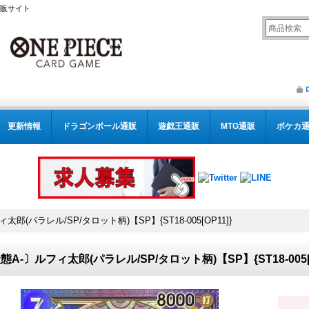
通販サイト
更新情報
ドラゴンボール通販
遊戯王通販
MTG通販
ポケカ
太郎(パラレル/SP/タロット柄)【SP】{ST18-005[OP11]}
態A-〕ルフィ太郎(パラレル/SP/タロット柄)【SP】{ST18-005[O