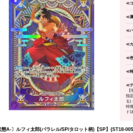
≪
≪
≪
≪
≪
≪
≪
【登
指定
る
特
ド
態A-〕ルフィ太郎(パラレル/SP/タロット柄)【SP】{ST18-005[O