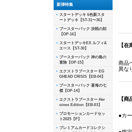
新弾特集
スタートデッキ 6色新スタ
ートデッキ【ST-31〜36】
ブースターパック 決戦の刻
【OP-16】
スタートデッキEX ルフィ&
【在
エース【ST-30】
ブースターパック 神の島の
冒険【OP-15】
商品
異な
エクストラブースター EG
GHEAD CRISIS【EB-04】
ブースターパック 蒼海の七
傑【OP-14】
【商
エクストラブースター Her
oines Edition【EB-03】
プロモーションカードセッ
●カ
ト2025【P】
プレミアムカードコレクシ