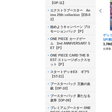
【OP-11】
エクストラブースター An
ime 25th collection【EB-0
2】
始めようキャンペーン プロ
モーションパック【P】
ゲッコ
ONE PIECE カードゲー
SP/和柄
ム 2nd ANNIVERSARY S
【SP】
3,78
ET【P】
在庫数 
ONE PIECE CARD THE B
EST ストレージボックスセ
ット【P】
スタートデッキEX ギア5
【ST-21】
ブースターパック 王族の血
統【OP-10】
ブースターパック 新たなる
皇帝【OP-09】
プレミアムブースター ONE