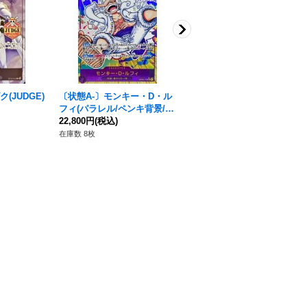
(JUDGE)
〔状態A-〕モンキー・D・ル
ジェルマ王国(パラレル/illus
フィ(パラレル/ペンキ背景/漫
t:S-KINOKO)【C/P】{OP06-
画絵)【SEC/P】{OP05-119}
22,800円
(税込)
079}
480円
(税込)
在庫数 8枚
在庫数 16枚