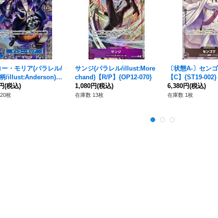
ー・モリア(パラレル/
サンジ(パラレル/illust:More
〔状態A-〕センゴク
/illust:Anderson)
chand)【R/P】{OP12-070}
【C】{ST19-002}
{ST03-004[OP08]}
0円
(税込)
1,080円
(税込)
6,380円
(税込)
20枚
在庫数 13枚
在庫数 1枚