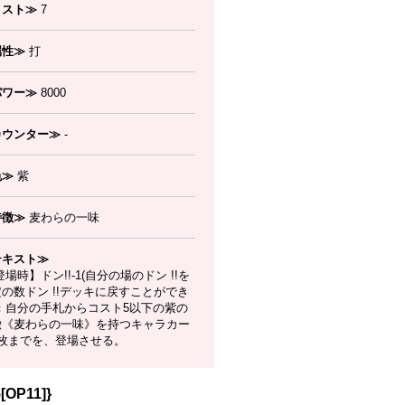
コスト≫
7
属性≫
打
パワー≫
8000
カウンター≫
-
色≫
紫
特徴≫
麦わらの一味
テキスト≫
場時】ドン!!-1(自分の場のドン !!を
の数ドン !!デッキに戻すことができ
)：自分の手札からコスト5以下の紫の
徴《麦わらの一味》を持つキャラカー
1枚までを、登場させる。
P11]}