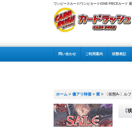
ワンピースカード/ワンピカード/ONE PIECEカード 
問い合わせ
ご利用案内
状態表記
ホーム
>
傷アリ特価
>
紫
>
〔状態A-〕ルフィ
〔状