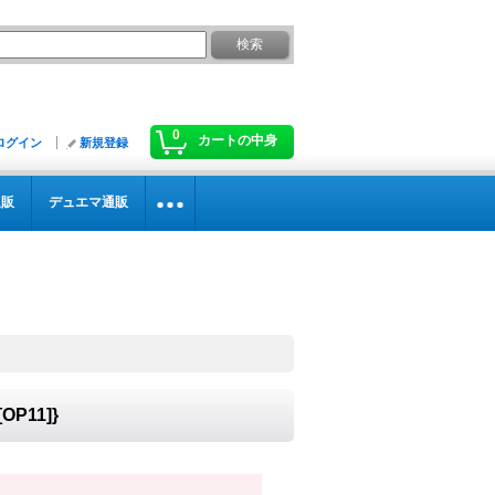
0
カートの中身
ログイン
新規登録
通販
デュエマ通販
P11]}