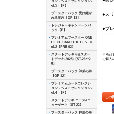
●鑑
ョン - ベストセレクションv
ol.5 -【P】
ブースターパック 受け継が
●ス
れる意志【OP-13】
トレジャーキャンペーンパ
●プ
ック【P】
プレミアムブースター ONE
PIECE CARD THE BEST v
ol.2【PRB-02】
スタートデッキ 6色スター
※商品
トデッキ(2025)【ST-23〜2
で購入
8】
ブースターパック 師弟の絆
【OP-12】
プレミアムカードコレクシ
ョン - ベストセレクションv
ol.4 -【P】
この
スタートデッキ エース&ニ
ューゲート【ST-22】
ブースターパック 神速の拳