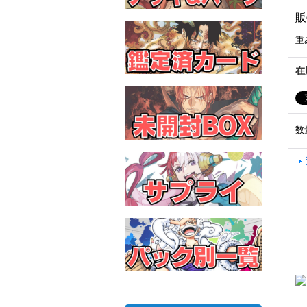
販
重
在
数