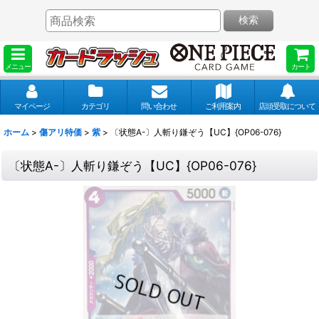
検索
メニュー
カート
マイページ
カテゴリ
問い合わせ
ご利用案内
店頭受取について
ホーム
>
傷アリ特価
>
紫
>
〔状態A-〕人斬り鎌ぞう【UC】{OP06-076}
〔状態A-〕人斬り鎌ぞう【UC】{OP06-076}