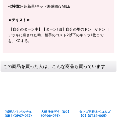
≪特徴≫
超新星/キッド海賊団/SMILE
≪テキスト≫
【自分のターン中】【ターン1回】自分の場のドン !!がドン !!
デッキに戻された時、相手のコスト2以下のキャラ1枚まで
を、KOする。
この商品を買った人は、こんな商品も買っています
〔状態A-〕ポルチェ
人斬り鎌ぞう【UC】
タマゴ男爵＆ペコムズ
【SR】{OP07-072}
{OP06-076}
【C】{ST34-005}