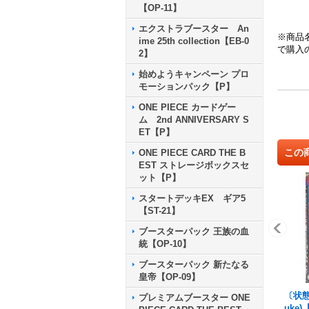
【OP-11】
エクストラブースター An
※商品
ime 25th collection【EB-0
で購入
2】
始めようキャンペーン プロ
モーションパック【P】
ONE PIECE カードゲー
ム 2nd ANNIVERSARY S
ET【P】
この
ONE PIECE CARD THE B
EST ストレージボックスセ
ット【P】
スタートデッキEX ギア5
【ST-21】
ブースターパック 王族の血
統【OP-10】
ブースターパック 新たなる
皇帝【OP-09】
〔状態B
プレミアムブースター ONE
uke)