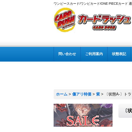
ワンピースカード/ワンピカード/ONE PIECEカード 
問い合わせ
ご利用案内
状態表記
ホーム
>
傷アリ特価
>
紫
>
〔状態A-〕トラファ
〔状