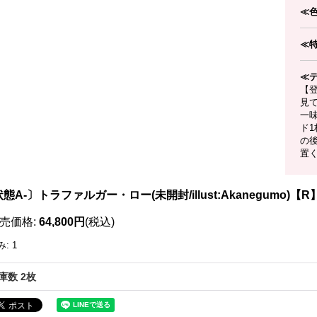
≪
≪
≪
【
見
一
ド
の
置
態A-〕トラファルガー・ロー(未開封/illust:Akanegumo)【R】{
売価格
:
64,800円
(税込)
み
:
1
庫数 2枚