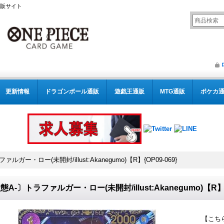
通販サイト
更新情報
ドラゴンボール通販
遊戯王通販
MTG通販
ポケカ
ルガー・ロー(未開封/illust:Akanegumo)【R】{OP09-069}
態A-〕トラファルガー・ロー(未開封/illust:Akanegumo)【R】{O
【こち