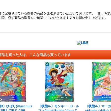
名に記載されている型番の商品を発送させていただいております。一部、写真
の際、必ず商品の型番をご確認していただきますようお願い申し上げます。
商品を買った人は、こんな商品も買っています
〕ひばり(illust:nuis
〔状態A-〕モンキー・D・ル
〔状態A-〕マーガレ
【SR】{OP11-010}
フィ(illust:Studio Vigor Co.
st:kudo sakiko