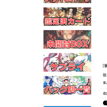
〔状
販
重
在