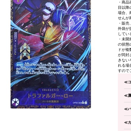
・商品
目以降
場合、
せんが
・販売
外袋が
してい
・未開
の状態
ドが複
が同封
きない
れる場
すので
≪
≪
≪
≪