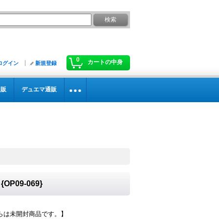
0
カートの中身
ログイン
新規登録
通販
デュエマ通販
P09-069}
らは未開封商品です。】