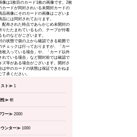
画像は1枚目のカード1枚の画像です。2枚
のカードが同封されいる未開封カードの
商品画像にそのカードの画像はございま
商品には同封されております。
、配布された時点であらかじめ未開封の
折りたたまれているもの、テープが付着
るものなどがございます。
封の状態で袋の上から確認できる範囲で
のチェックは行っておりますが、「カー
数枚入っている場合」や、「カード以外
されている場合」など開封前では確認で
キズ等がある場合がございます。開封さ
合は中のカードの状態は保証できかねま
ご了承ください。
コスト≫
1
属性≫
斬
パワー≫
2000
カウンター≫
1000