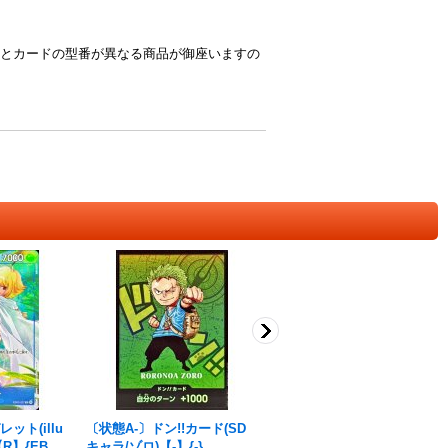
とカードの型番が異なる商品が御座いますの
ット(illu
〔状態A-〕ドン!!カード(SD
ユースタス・キッド(パラレ
)【R】{EB03-
キャラ/ゾロ)【-】{-}
ル/コンパス背景/illust:toshi