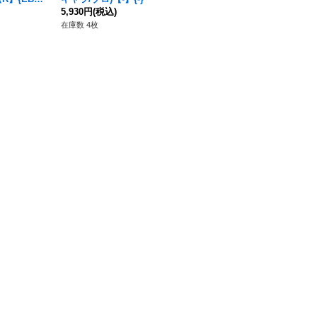
5,930円
(税込)
aki takayama)【SR/P】{ST1
14,800円
(税込)
0-013}
在庫数 4枚
在庫数 2枚