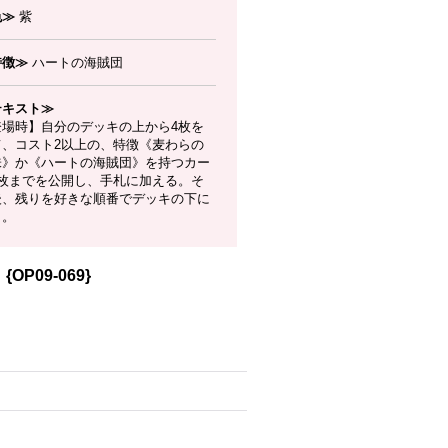
色≫
紫
特徴≫
ハートの海賊団
テキスト≫
登場時】自分のデッキの上から4枚を
て、コスト2以上の、特徴《麦わらの
味》か《ハートの海賊団》を持つカー
1枚までを公開し、手札に加える。そ
後、残りを好きな順番でデッキの下に
く。
OP09-069}