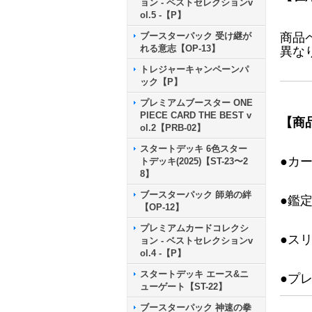
ョン - ベストセレクションv
ol.5 -【P】
ブースターパック 受け継が
商品
れる意志【OP-13】
異な
トレジャーキャンペーンパ
ック【P】
プレミアムブースター ONE
PIECE CARD THE BEST v
【商
ol.2【PRB-02】
スタートデッキ 6色スター
●カ
トデッキ(2025)【ST-23〜2
8】
ブースターパック 師弟の絆
●鑑
【OP-12】
プレミアムカードコレクシ
●ス
ョン - ベストセレクションv
ol.4 -【P】
スタートデッキ エース&ニ
●プ
ューゲート【ST-22】
ブースターパック 神速の拳