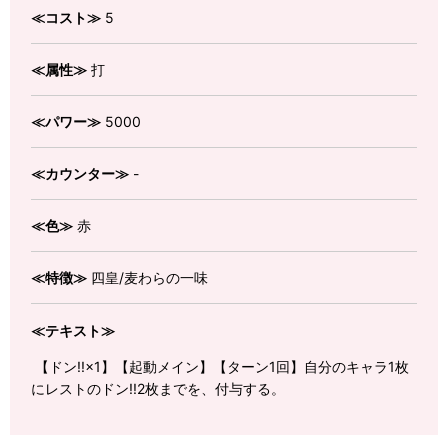
≪コスト≫
5
≪属性≫
打
≪パワー≫
5000
≪カウンター≫
-
≪色≫
赤
≪特徴≫
四皇/麦わらの一味
≪テキスト≫
【ドン!!×1】【起動メイン】【ターン1回】自分のキャラ1枚
にレストのドン!!2枚までを、付与する。