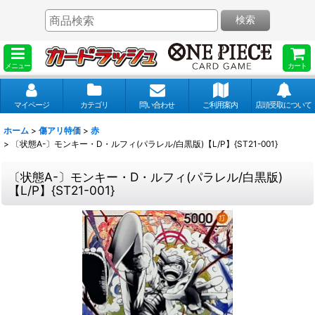
検索
メニュー
カート
マイページ
カテゴリ
問い合わせ
ご利用案内
店頭受取について
ホーム
>
傷アリ特価
>
赤
>
〔状態A-〕モンキー・D・ルフィ(パラレル/白黒版)【L/P】{ST21-001}
〔状態A-〕モンキー・D・ルフィ(パラレル/白黒版)
【L/P】{ST21-001}