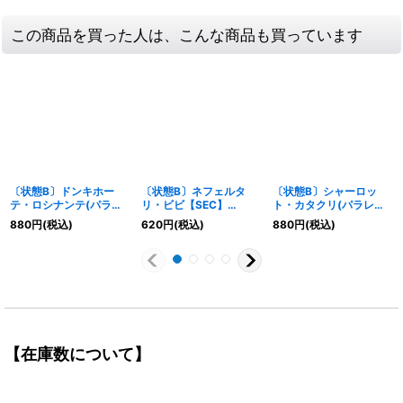
この商品を買った人は、こんな商品も買っています
〔状態B〕ドンキホー
〔状態B〕ネフェルタ
〔状態B〕シャーロッ
テ・ロシナンテ(パラレ
リ・ビビ【SEC】
ト・カタクリ(パラレ
ル/illust:AKIRA
{OP04-118}
ル/illust:Akira EGAWA)
880
円
(税込)
620
円
(税込)
880
円
(税込)
EGAWA)【SR/P】
【SEC/P】{OP03-123}
{OP10-072}
【在庫数について】