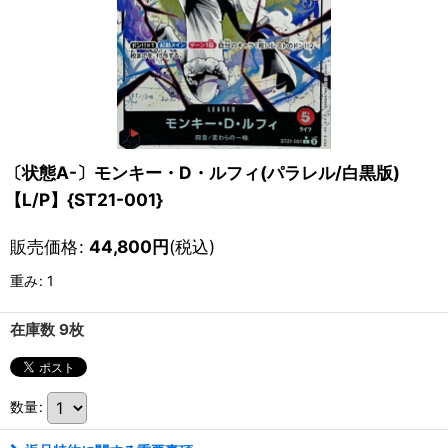
〔状態A-〕モンキー・D・ルフィ(パラレル/白黒版)
【L/P】{ST21-001}
販売価格
:
44,800
円
(税込)
重み
:
1
在庫数 9枚
数量
: