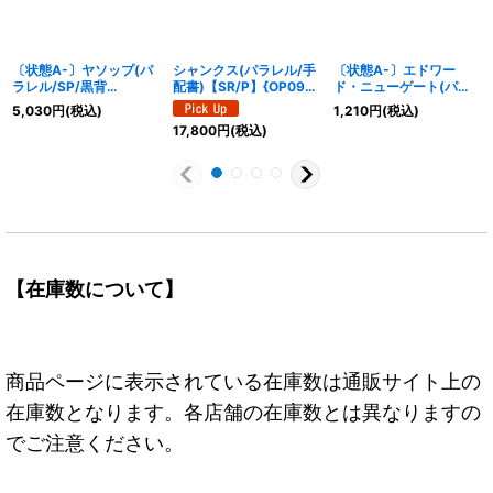
〔状態A-〕ヤソップ(パ
シャンクス(パラレル/手
〔状態A-〕エドワー
ラレル/SP/黒背
配書)【SR/P】{OP09-
ド・ニューゲート(パラ
景/illust:Bashikou)
004}
レル/illust:DAI-XT.)
5,030
円
(税込)
1,210
円
(税込)
【SP】{OP09-
【SR/P】{OP08-043}
17,800
円
(税込)
013[OP12]}
【在庫数について】
商品ページに表示されている在庫数は通販サイト上の
在庫数となります。各店舗の在庫数とは異なりますの
でご注意ください。