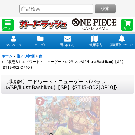
検索
メニュー
カート
マイページ
カテゴリ
問い合わせ
ご利用案内
店頭受取について
ホーム
>
傷アリ特価
>
赤
>
〔状態B〕エドワード・ニューゲート(パラレル/SP/illust:Bashikou)【SP】
{ST15-002[OP10]}
〔状態B〕エドワード・ニューゲート(パラレ
ル/SP/illust:Bashikou)【SP】{ST15-002[OP10]}