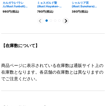
カルガラ(パラレ
ミョスガルド聖
シャルリア宮
ル/illust:funbolt)
(illust:Hayaken-
(illust:Sunohara)
【L/P】{OP08-098}
sarena)【C】{OP13-
【UC】{OP13-086}
980
円
(税込)
780
円
(税込)
380
円
(税込)
092}
【在庫数について】
商品ページに表示されている在庫数は通販サイト上の
在庫数となります。各店舗の在庫数とは異なりますの
でご注意ください。