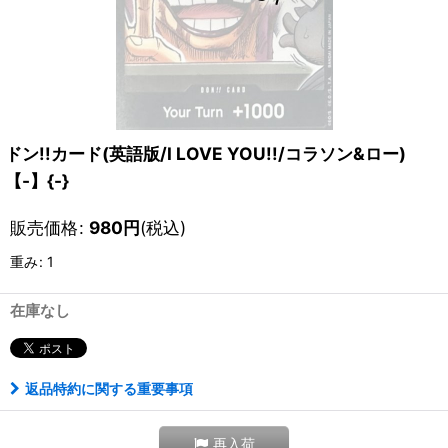
ドン!!カード(英語版/I LOVE YOU!!/コラソン&ロー)
【-】{-}
販売価格
:
980
円
(税込)
重み
:
1
在庫なし
返品特約に関する重要事項
再入荷