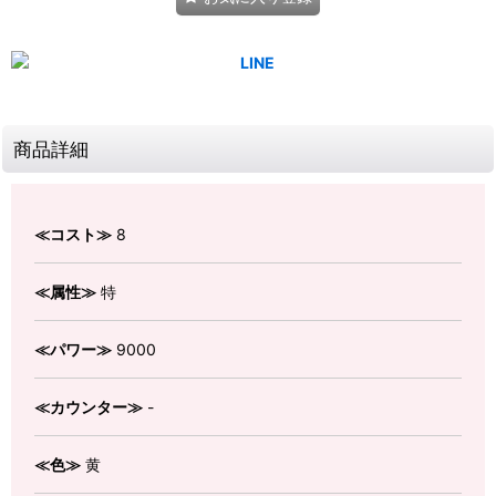
商品詳細
≪コスト≫
8
≪属性≫
特
≪パワー≫
9000
≪カウンター≫
-
≪色≫
黄