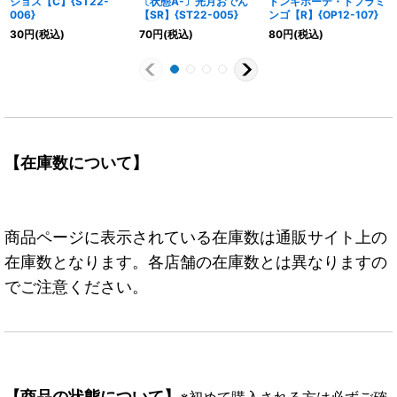
ジョズ【C】{ST22-
〔状態A-〕光月おでん
ドンキホーテ・ドフラミ
006}
【SR】{ST22-005}
ンゴ【R】{OP12-107}
30
円
(税込)
70
円
(税込)
80
円
(税込)
【在庫数について】
商品ページに表示されている在庫数は通販サイト上の
在庫数となります。各店舗の在庫数とは異なりますの
でご注意ください。
【商品の状態について】
※初めて購入される方は必ずご確