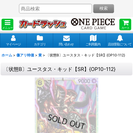
検索
メニュー
カート
マイページ
カテゴリ
問い合わせ
ご利用案内
店頭受取について
ホーム
>
傷アリ特価
>
黄
>
〔状態B〕ユースタス・キッド【SR】{OP10-112}
〔状態B〕ユースタス・キッド【SR】{OP10-112}