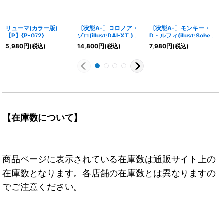
リューマ(カラー版)
〔状態A-〕ロロノア・
〔状態A-〕モンキー・
【P】{P-072}
ゾロ(illust:DAI-XT.)
D・ルフィ(illust:Sohei
【R】{OP09-076}
Koji)【P】{P-075}
5,980
円
(税込)
14,800
円
(税込)
7,980
円
(税込)
【在庫数について】
商品ページに表示されている在庫数は通販サイト上の
在庫数となります。各店舗の在庫数とは異なりますの
でご注意ください。