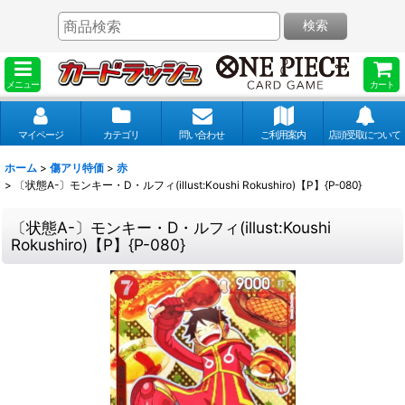
検索
メニュー
カート
マイページ
カテゴリ
問い合わせ
ご利用案内
店頭受取について
ホーム
>
傷アリ特価
>
赤
>
〔状態A-〕モンキー・D・ルフィ(illust:Koushi Rokushiro)【P】{P-080}
〔状態A-〕モンキー・D・ルフィ(illust:Koushi
Rokushiro)【P】{P-080}