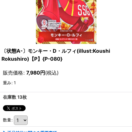
〔状態A-〕モンキー・D・ルフィ(illust:Koushi
Rokushiro)【P】{P-080}
販売価格
:
7,980
円
(税込)
重み
:
1
在庫数 13枚
数量
: