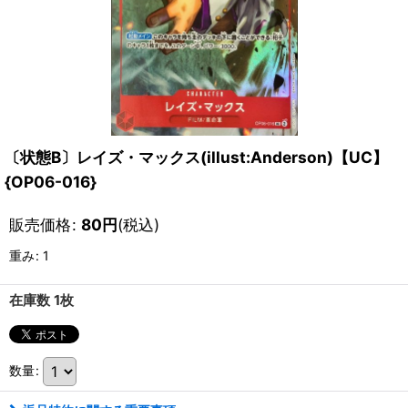
〔状態B〕レイズ・マックス(illust:Anderson)【UC】
{OP06-016}
販売価格
:
80
円
(税込)
重み
:
1
在庫数 1枚
数量
: