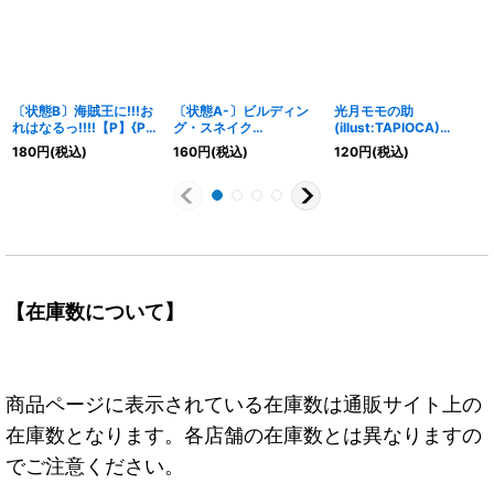
〔状態B〕海賊王に!!!お
〔状態A-〕ビルディン
光月モモの助
れはなるっ!!!!【P】{P-
グ・スネイク
(illust:TAPIOCA)
024}
(illust:Anderson)
【UC】{OP10-028}
180
円
(税込)
160
円
(税込)
120
円
(税込)
【UC】{OP09-008}
【在庫数について】
商品ページに表示されている在庫数は通販サイト上の
在庫数となります。各店舗の在庫数とは異なりますの
でご注意ください。