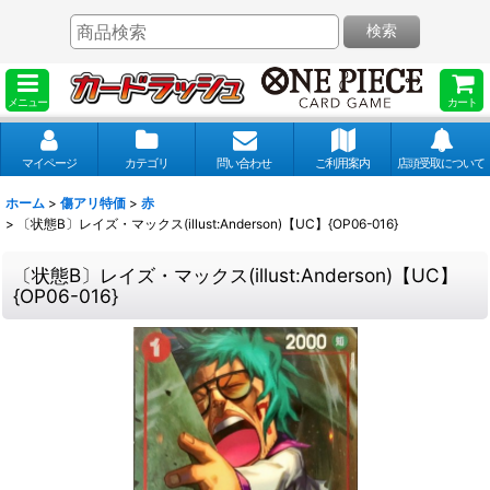
検索
メニュー
カート
マイページ
カテゴリ
問い合わせ
ご利用案内
店頭受取について
ホーム
>
傷アリ特価
>
赤
>
〔状態B〕レイズ・マックス(illust:Anderson)【UC】{OP06-016}
〔状態B〕レイズ・マックス(illust:Anderson)【UC】
{OP06-016}